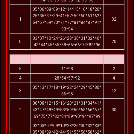
05*06*08*09*12*14*15*16*18*20*
25*36*37*39*41*57*59*60*61*62*
1
32
64*67*69*70*71*77*81*84*87*91*
93*94
03*07*10*24*26*28*30*31*32*40*
0
20
43*44*45*56*58*65*66*73*83*96
Hit
Angka 2D Depan
Jumlah
5
11*98
2
4
28*54*57*92
4
05*13*17*18*19*22*24*29*45*80*
3
12
86*95
00*08*12*15*16*20*21*31*34*41*
2
43*47*48*49*53*59*60*65*66*67*
30
69*75*77*82*84*89*90*94*97*99
02*03*07*09*10*23*26*30*32*33*
35*38*39*42*44*51*55*56*58*62*