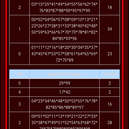
03*15*25*41*49*54*55*56*62*74*
2
18
76*83*87*88*90*95*97*99
00*02*04*06*07*08*09*10*13*21*
23*26*27*28*31*33*38*40*42*48*
1
34
50*59*63*66*67*70*73*78*81*82*
84*85*93*96
01*11*12*16*18*20*30*34*35*37*
0
43*45*47*53*57*58*61*64*65*69*
23
72*75*89
Hit
Angka 2D Tengah
Jumlah
5
29*99
2
4
17*42
2
04*23*34*46*48*50*53*55*76*78*
3
16
82*85*86*88*89*97
00*01*02*11*13*19*21*22*27*33*
2
35*38*47*49*51*52*54*63*68*72*
28
74*75*79*80*90*92*95*98