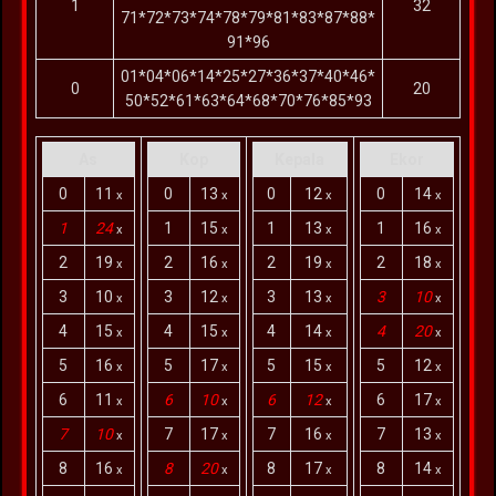
1
32
71*72*73*74*78*79*81*83*87*88*
91*96
01*04*06*14*25*27*36*37*40*46*
0
20
50*52*61*63*64*68*70*76*85*93
As
Kop
Kepala
Ekor
0
11
0
13
0
12
0
14
x
x
x
x
1
24
1
15
1
13
1
16
x
x
x
x
2
19
2
16
2
19
2
18
x
x
x
x
3
10
3
12
3
13
3
10
x
x
x
x
4
15
4
15
4
14
4
20
x
x
x
x
5
16
5
17
5
15
5
12
x
x
x
x
6
11
6
10
6
12
6
17
x
x
x
x
7
10
7
17
7
16
7
13
x
x
x
x
8
16
8
20
8
17
8
14
x
x
x
x