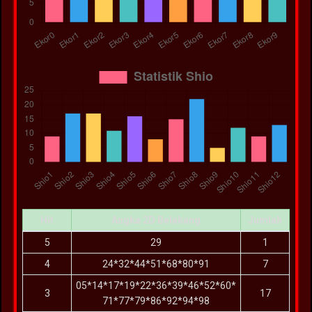
Hit
Angka 2D Belakang
Jumlah
5
29
1
4
24*32*44*51*68*80*91
7
05*14*17*19*22*36*39*46*52*60*
3
17
71*77*79*86*92*94*98