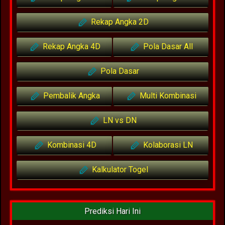
Rekap Angka 2D
Rekap Angka 4D
Pola Dasar All
Pola Dasar
Pembalik Angka
Multi Kombinasi
LN vs DN
Kombinasi 4D
Kolaborasi LN
Kalkulator Togel
Prediksi Hari Ini