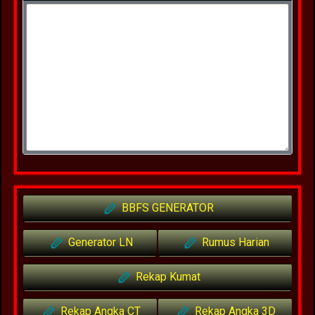
BBFS GENERATOR
Generator LN
Rumus Harian
Rekap Kumat
Rekap Angka CT
Rekap Angka 3D