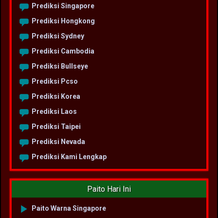
Prediksi Singapore
Prediksi Hongkong
Prediksi Sydney
Prediksi Cambodia
Prediksi Bullseye
Prediksi Pcso
Prediksi Korea
Prediksi Laos
Prediksi Taipei
Prediksi Nevada
Prediksi Kami Lengkap
Paito Hari Ini
Paito Warna Singapore