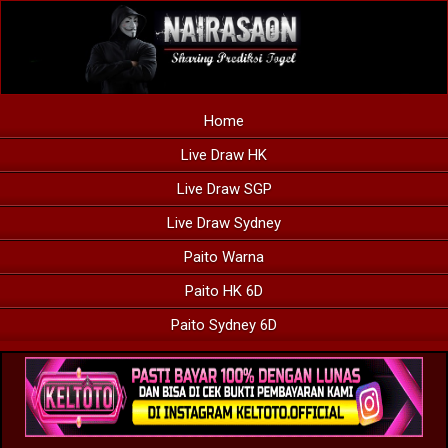
Home
Live Draw HK
Live Draw SGP
Live Draw Sydney
Paito Warna
Paito HK 6D
Paito Sydney 6D