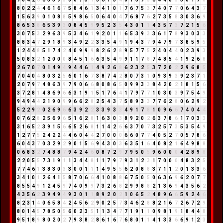
8
0
2
2
4
4
6
1
6
7
5
8
4
6
1
3
4
1
0
1
7
6
7
5
3
7
4
0
7
7
0
6
4
3
7
1
5
6
3
9
0
1
0
8
8
5
9
8
6
5
0
6
4
0
4
7
6
8
7
6
2
7
3
5
8
3
0
3
6
9
8
6
5
3
8
6
5
3
9
3
0
8
4
5
9
9
5
2
3
5
4
3
0
1
1
4
3
5
7
3
7
2
1
5
6
3
0
7
5
3
2
9
6
3
9
5
3
4
6
1
9
2
0
1
1
6
5
3
9
3
3
6
1
7
8
9
3
0
3
3
8
8
3
4
7
2
9
1
8
9
3
4
9
2
2
3
3
5
4
9
1
9
4
3
7
9
4
7
9
7
3
8
5
9
5
1
2
4
4
8
5
1
7
4
2
4
0
9
9
9
8
2
6
2
8
9
5
7
7
5
2
4
0
4
4
0
2
3
9
3
5
0
8
3
2
1
2
0
0
0
8
4
5
1
6
6
3
5
4
9
9
1
1
7
8
7
4
8
5
4
1
9
2
6
8
2
6
7
0
7
0
1
4
9
4
9
4
4
6
1
4
9
2
6
8
6
2
3
2
5
3
7
2
0
2
2
9
6
8
5
7
0
4
0
4
8
0
3
2
5
6
0
1
6
7
3
8
7
4
2
8
0
7
3
1
0
9
3
9
3
9
2
3
7
1
2
0
7
9
7
4
8
6
3
9
7
9
0
6
6
8
0
8
6
5
0
9
9
3
3
8
4
2
0
2
1
8
1
5
6
3
7
2
8
1
4
8
6
9
6
6
3
1
9
1
5
1
7
6
4
1
7
9
7
7
1
0
3
0
3
9
7
5
4
9
9
4
9
4
4
2
1
9
0
9
9
6
6
2
8
2
5
4
3
7
5
8
9
3
3
7
7
6
2
8
0
6
2
9
2
5
2
2
9
2
0
2
6
9
6
6
3
9
2
2
3
3
9
3
3
4
9
1
7
8
1
0
9
6
6
7
4
0
4
4
0
7
6
2
8
2
5
6
9
6
5
1
6
2
8
1
6
3
0
3
8
9
2
0
2
6
3
7
8
6
1
7
0
3
3
3
1
6
5
2
3
9
1
5
6
6
5
2
6
8
1
1
4
2
6
6
3
7
0
7
3
2
5
7
3
5
3
5
4
9
1
2
7
7
5
2
4
2
2
4
4
6
0
4
4
2
7
0
0
0
6
6
0
7
7
4
0
5
2
7
0
5
7
8
6
6
0
4
3
7
0
3
2
9
2
9
0
1
5
6
9
4
3
0
3
6
3
5
1
6
4
0
8
2
1
6
4
9
8
8
0
6
8
3
2
7
4
8
8
7
9
4
2
4
6
0
8
7
2
9
7
9
5
0
5
9
6
0
0
0
4
2
8
9
8
2
2
0
5
5
7
3
1
9
1
1
3
4
4
8
1
1
7
9
7
9
3
1
2
3
1
7
0
0
0
4
8
3
2
5
7
7
4
6
1
3
8
3
0
3
3
0
0
1
1
1
4
9
5
5
6
2
0
8
8
3
7
1
1
2
0
1
3
3
6
3
4
1
0
1
2
6
4
1
5
8
7
0
6
6
4
1
0
8
8
6
7
5
0
5
0
6
3
6
9
6
2
0
7
7
8
5
5
4
9
1
2
4
5
9
7
4
0
9
9
7
3
2
6
8
2
9
9
8
8
2
1
3
6
9
4
3
5
6
2
4
3
5
6
2
3
9
4
9
4
9
3
0
1
1
8
9
2
0
2
1
0
6
5
2
4
8
9
6
6
5
9
2
4
6
8
2
3
1
4
0
6
5
8
4
2
4
5
6
2
9
0
2
5
7
3
4
6
2
8
8
2
1
6
7
2
6
7
2
9
8
0
1
4
5
7
8
5
0
5
6
0
2
3
5
1
1
3
4
7
7
1
9
1
1
0
9
8
1
9
1
8
4
4
8
9
5
1
8
9
8
0
2
0
2
7
9
3
8
2
8
6
1
6
7
6
8
0
1
1
4
1
3
3
6
6
9
1
2
3