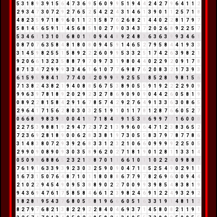
5
3
1
8
9
3
9
1
5
6
4
7
3
6
9
5
6
0
9
9
5
1
9
4
4
2
4
2
7
9
6
4
1
1
2
2
9
3
4
7
3
0
7
2
9
2
7
6
5
2
5
4
2
2
4
3
1
4
6
1
3
9
0
1
1
2
5
7
1
8
4
8
2
3
5
9
7
1
8
9
6
0
1
1
2
1
5
8
7
6
2
6
8
2
1
4
4
0
2
2
8
1
7
9
7
5
8
1
4
5
6
5
9
1
1
4
5
6
8
5
1
0
2
7
9
0
3
4
3
7
2
0
2
6
8
9
2
2
5
7
5
3
4
6
1
1
3
1
0
1
6
8
0
1
1
0
9
4
4
8
9
2
4
8
3
6
3
6
3
9
9
3
4
6
1
0
8
7
0
7
6
3
5
8
4
8
1
8
0
8
0
9
4
5
9
1
4
6
5
2
7
9
5
8
4
4
1
9
3
3
3
1
4
5
9
8
2
5
5
1
5
8
9
2
2
2
6
0
9
9
5
3
3
2
5
1
7
4
2
6
3
9
8
2
1
9
2
0
6
6
1
3
2
3
5
8
8
7
9
7
0
9
7
3
1
9
8
0
4
4
0
2
2
9
2
0
9
1
7
8
8
7
1
3
4
7
2
9
9
9
3
3
4
6
1
6
1
0
7
7
6
9
8
7
6
2
0
8
3
2
1
7
3
9
3
6
1
5
9
5
9
8
4
1
5
7
7
4
0
4
2
0
9
9
9
9
2
5
5
1
8
5
2
8
1
9
8
1
5
6
7
1
3
8
2
4
3
8
2
1
9
4
0
8
8
5
6
7
5
3
8
9
0
5
5
9
1
9
2
2
2
2
9
0
9
9
9
6
3
9
7
8
1
8
9
2
0
2
9
2
3
2
7
8
6
9
0
9
0
9
0
4
4
2
6
0
5
8
1
9
0
8
9
2
2
8
1
5
8
4
2
9
1
6
7
8
5
7
4
2
9
2
7
6
4
9
1
3
3
6
3
0
8
6
5
2
9
6
4
1
7
1
5
6
2
8
0
3
0
3
2
5
1
9
1
0
1
1
7
8
1
2
8
7
6
6
0
5
2
7
0
6
6
8
5
9
8
3
9
3
0
0
4
1
5
7
1
8
4
3
9
1
5
3
8
6
9
9
7
7
1
6
0
0
0
2
2
7
5
3
9
8
8
1
9
2
9
4
7
2
3
7
2
1
3
9
9
6
0
6
4
7
1
2
3
8
3
6
5
2
7
2
3
6
9
2
8
1
8
9
0
0
6
2
8
3
3
8
1
9
7
3
0
5
5
8
3
7
9
7
8
7
7
8
6
3
1
4
8
3
8
0
7
2
9
3
9
2
6
8
3
3
1
2
3
2
1
0
6
6
0
9
9
9
9
2
2
5
0
5
2
9
9
0
9
0
8
9
0
9
3
0
3
5
8
9
6
2
0
2
7
1
8
1
9
0
1
2
8
1
1
3
3
1
4
0
5
0
9
9
6
8
8
6
5
2
3
2
1
3
8
7
0
1
1
6
6
1
0
1
1
0
2
2
4
0
9
8
8
7
7
6
1
9
1
6
3
3
9
3
9
2
3
0
3
2
5
9
0
9
0
4
7
1
8
5
2
5
4
9
0
2
9
1
1
1
6
7
3
1
5
0
7
6
4
8
7
1
0
1
1
8
0
8
8
6
7
7
9
7
8
2
6
9
6
0
0
9
4
4
2
1
0
2
2
9
4
5
4
9
0
9
5
3
8
8
9
0
2
2
7
0
0
9
9
3
9
8
5
4
8
3
8
1
9
9
4
3
6
9
4
7
6
1
7
5
8
5
8
4
6
6
1
2
3
9
8
2
4
6
9
1
2
2
4
9
3
2
9
2
1
8
2
8
1
9
5
4
3
7
6
8
0
5
5
8
1
9
6
6
6
0
5
1
6
3
3
1
9
1
4
8
1
1
2
8
2
7
9
7
6
8
2
1
3
8
2
2
9
2
2
8
4
0
4
6
9
3
7
1
4
5
8
0
8
2
1
1
9
1