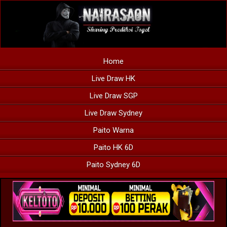
Home
Live Draw HK
Live Draw SGP
Live Draw Sydney
Paito Warna
Paito HK 6D
Paito Sydney 6D