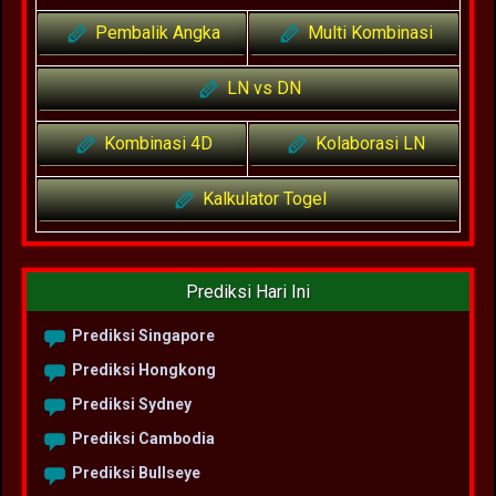
Pembalik Angka
Multi Kombinasi
LN vs DN
Kombinasi 4D
Kolaborasi LN
Kalkulator Togel
Prediksi Hari Ini
Prediksi Singapore
Prediksi Hongkong
Prediksi Sydney
Prediksi Cambodia
Prediksi Bullseye