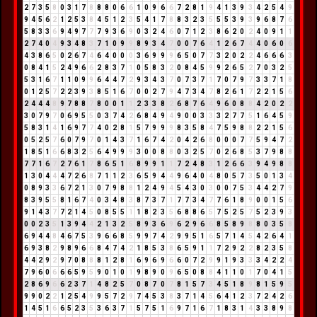
2
7
3
5
8
0
3
1
7
8
8
8
0
6
6
1
0
9
6
6
7
2
8
1
9
4
1
3
9
3
4
2
5
4
9
9
4
5
6
2
1
2
5
3
8
4
5
1
2
3
5
4
1
7
8
8
3
2
3
5
5
5
3
9
3
9
6
8
7
6
5
8
3
3
6
9
4
9
7
7
7
9
3
6
9
0
3
2
4
6
0
7
1
2
3
8
6
2
0
2
4
0
9
1
1
2
7
4
0
4
9
3
4
8
3
7
1
0
9
9
8
9
3
4
7
0
0
7
6
4
1
2
6
7
4
4
0
6
0
6
4
3
8
6
5
0
2
6
7
4
6
4
0
0
0
3
6
9
9
9
6
5
0
7
7
3
2
0
2
2
4
6
6
6
3
0
8
4
1
5
2
4
9
6
6
2
8
3
7
1
0
5
8
3
2
0
8
4
5
9
9
2
6
5
2
7
0
3
2
5
5
3
1
6
7
1
1
0
9
9
6
4
4
7
2
9
3
4
3
7
0
7
3
7
1
7
0
7
9
7
3
3
7
1
8
0
1
2
5
7
2
2
3
9
3
8
5
1
6
7
0
0
2
7
9
4
7
3
4
7
8
2
6
1
7
2
2
1
5
6
2
4
4
4
8
9
7
8
8
7
8
0
0
1
1
2
3
3
8
2
6
8
7
6
4
9
6
0
8
8
4
2
0
2
2
3
0
7
9
7
0
6
9
5
5
0
3
7
4
2
6
8
4
9
4
9
0
0
3
3
3
2
7
7
5
1
6
4
5
9
5
8
3
1
4
1
6
9
7
7
4
0
2
8
1
5
7
9
9
9
8
3
5
8
4
7
5
9
8
8
2
2
1
5
6
0
5
2
5
7
6
0
7
9
7
0
1
4
3
7
1
6
7
4
2
0
4
2
6
8
0
0
0
7
7
5
9
4
7
2
1
8
5
1
6
6
8
3
2
5
6
4
9
9
9
3
0
0
8
8
0
3
2
5
7
0
2
6
8
5
3
7
9
8
8
7
7
1
6
7
2
7
6
1
7
8
6
5
1
6
8
9
9
1
1
7
2
4
8
3
1
2
6
6
3
9
4
9
8
8
1
3
0
4
4
4
7
2
6
8
7
1
1
2
3
6
5
9
4
4
9
6
4
0
4
8
0
5
7
3
5
0
1
3
4
0
8
9
3
3
6
7
2
1
3
0
7
9
8
8
1
2
4
9
4
5
4
3
0
3
0
0
7
5
3
4
4
2
7
9
8
3
9
5
5
8
1
6
7
4
0
3
4
8
3
8
7
3
7
1
7
7
3
4
7
7
6
1
8
9
0
0
1
5
6
9
1
4
3
7
7
2
1
4
5
0
8
5
5
1
1
8
2
3
5
6
8
8
6
5
7
5
2
5
7
5
2
3
9
3
0
0
2
3
5
1
3
9
4
4
2
1
3
2
5
8
9
3
6
9
6
2
9
6
6
8
5
8
9
8
8
0
3
5
8
6
9
4
4
8
4
6
7
5
3
9
6
6
8
5
9
9
7
4
2
9
9
5
1
6
5
7
1
4
5
4
2
6
4
1
6
9
3
8
2
9
8
9
6
6
8
4
7
4
2
1
8
5
3
8
6
5
9
1
1
7
2
9
2
2
8
2
3
5
8
4
4
2
9
2
9
7
0
8
8
8
1
2
8
1
6
9
6
9
6
6
0
7
2
9
9
1
9
3
3
3
4
2
2
4
7
9
6
0
6
6
6
5
9
5
9
0
1
0
1
9
8
9
0
9
6
5
0
8
8
4
1
1
0
1
7
0
4
1
5
2
8
6
9
6
6
2
3
7
1
4
8
2
5
7
0
8
7
0
7
8
1
5
7
3
4
5
1
8
9
8
1
5
9
5
9
9
0
2
2
1
2
5
4
9
9
5
7
2
9
7
4
5
3
8
3
7
1
4
5
6
4
1
2
3
7
2
4
2
6
1
4
5
1
6
6
5
2
3
5
3
6
3
7
1
5
7
5
1
6
9
7
1
6
7
1
8
3
1
4
3
3
8
9
8