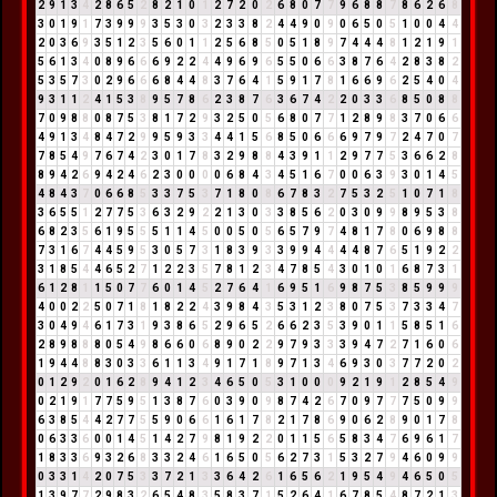
2
9
1
3
4
2
8
6
5
2
8
2
1
0
1
2
7
2
0
2
6
8
0
7
7
9
6
8
8
7
8
6
2
6
8
3
0
1
9
1
7
3
9
9
9
3
5
3
0
3
2
3
3
8
2
4
4
9
0
9
0
6
5
0
5
1
0
0
4
4
2
0
3
6
9
3
5
1
2
3
5
6
0
1
1
2
5
6
8
5
0
5
1
8
9
7
4
4
4
8
1
2
1
9
1
5
6
1
3
4
0
8
9
6
6
6
9
2
2
4
4
9
6
9
6
5
5
0
6
6
3
8
7
6
4
2
8
3
8
2
5
3
5
7
3
0
2
9
6
6
6
8
4
4
8
3
7
6
4
1
5
9
1
7
8
1
6
6
9
6
2
5
4
0
4
9
3
1
1
2
4
1
5
3
8
9
5
7
8
6
2
3
8
7
6
3
6
7
4
2
2
0
3
3
6
8
5
0
8
8
7
0
9
8
8
0
8
7
5
3
8
1
7
2
9
3
2
5
0
5
6
8
0
7
7
1
2
8
9
8
3
7
0
6
6
4
9
1
3
4
8
4
7
2
9
9
5
9
3
3
4
4
1
5
6
8
5
0
6
6
6
9
7
9
7
2
4
7
0
7
7
8
5
4
9
7
6
7
4
2
3
0
1
7
8
3
2
9
8
8
4
3
9
1
1
2
9
7
7
5
3
6
6
2
8
8
9
4
2
6
9
4
2
4
6
2
3
0
0
0
0
6
8
4
3
4
5
1
6
7
0
0
6
3
9
3
0
1
4
5
4
8
4
3
7
0
6
6
8
5
3
3
7
5
3
7
1
8
0
8
6
7
8
3
2
7
5
3
2
5
1
0
7
1
8
3
6
5
5
1
2
7
7
5
3
6
3
2
9
2
2
1
3
0
3
3
8
5
6
2
0
3
0
9
9
8
9
5
3
8
6
8
2
3
5
6
1
9
5
5
5
1
1
4
5
0
0
5
0
5
6
5
7
9
7
4
8
1
7
8
0
6
9
8
8
7
3
1
6
7
4
4
5
9
5
3
0
5
7
3
1
8
3
9
3
3
9
9
4
4
4
4
8
7
6
5
1
9
2
2
3
1
8
5
4
4
6
5
2
7
1
2
2
3
5
7
8
1
2
3
4
7
8
5
4
3
0
1
0
1
6
8
7
3
1
6
1
2
8
1
1
5
0
7
7
6
0
1
4
5
2
7
6
4
1
6
9
5
1
6
9
8
7
5
3
8
5
9
9
9
4
0
0
2
2
5
0
7
1
8
1
8
2
2
4
3
9
8
4
3
5
3
1
2
3
8
0
7
5
3
7
3
3
4
7
3
0
4
9
4
6
1
7
3
1
9
3
8
6
5
2
9
6
5
2
6
6
2
3
5
3
9
0
1
1
5
8
5
1
6
2
8
9
8
8
8
0
5
4
9
8
6
6
0
6
8
9
0
2
2
9
7
9
3
3
3
9
4
7
2
7
1
6
0
6
1
9
4
4
8
8
3
0
3
3
6
1
1
3
4
9
1
7
1
8
9
7
1
3
4
6
9
3
0
3
7
7
2
0
2
0
1
2
9
2
0
1
6
2
8
9
4
1
2
3
4
6
5
0
5
3
1
0
0
0
9
2
1
9
1
2
8
5
4
9
0
2
1
9
1
7
7
5
9
5
1
3
8
7
6
0
3
9
0
9
8
7
4
2
6
7
0
9
7
7
7
5
0
9
9
6
3
8
5
4
4
2
7
7
5
5
9
0
6
6
1
6
1
7
8
2
1
7
8
6
9
0
6
2
8
9
0
1
7
8
0
6
3
3
6
0
0
1
4
5
1
4
2
7
9
8
1
9
2
2
0
1
1
5
6
5
8
3
4
7
6
9
6
1
7
1
8
3
3
6
9
3
2
6
8
3
3
2
4
6
1
6
5
0
5
6
2
7
3
1
5
3
2
7
9
4
6
0
9
9
0
3
3
1
4
2
0
7
5
3
3
7
2
1
3
3
6
4
2
6
1
6
5
6
2
1
9
5
4
9
4
6
5
0
5
1
3
9
7
7
2
9
8
3
2
6
5
4
8
3
5
8
3
7
1
5
2
6
4
1
6
7
8
5
4
8
7
2
1
3