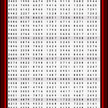
2
4
0
3
3
1
9
9
0
9
6
6
7
4
2
2
9
7
6
4
9
1
1
0
1
3
6
8
2
1
3
9
4
4
8
2
1
3
4
7
7
4
9
0
9
6
0
2
7
9
9
4
1
6
7
0
5
1
4
5
1
2
2
4
6
8
6
2
5
7
4
5
0
2
2
6
1
4
2
6
8
9
6
0
6
7
5
2
0
2
9
3
4
2
6
3
1
2
4
6
7
2
9
1
1
5
9
8
2
1
2
2
3
7
1
6
9
1
0
1
1
3
2
8
1
3
1
6
7
4
5
3
3
0
3
7
2
0
2
2
8
0
3
5
8
6
1
7
0
7
8
6
5
4
9
6
0
3
1
4
7
3
3
6
9
8
0
5
6
2
7
1
1
2
3
5
0
8
6
5
8
5
0
7
7
3
6
8
5
4
1
2
8
7
6
6
7
1
4
5
3
2
7
1
8
0
3
5
8
4
7
8
6
4
1
1
8
7
0
7
9
6
7
4
2
5
7
2
4
6
0
2
8
6
5
8
6
4
0
4
6
4
3
2
5
7
4
6
5
2
2
0
9
6
6
3
6
8
9
8
1
7
9
0
9
8
6
0
2
2
3
1
0
5
5
8
3
7
4
2
9
8
0
0
0
2
7
6
4
1
1
5
5
9
5
3
2
3
0
3
5
6
3
6
9
5
2
1
7
8
4
1
3
1
4
0
9
9
5
5
1
9
9
4
4
2
3
5
2
7
9
2
0
7
7
3
6
8
7
6
7
9
3
8
2
2
3
9
7
7
7
0
9
5
5
0
8
7
4
2
6
2
5
0
5
0
5
6
9
6
3
2
4
5
9
9
1
0
0
0
5
3
8
4
3
1
8
9
6
6
2
1
3
8
2
7
8
6
2
8
3
4
2
4
6
6
0
5
4
9
3
8
9
2
2
5
3
7
6
4
1
6
8
0
8
2
3
3
8
2
9
4
0
8
8
1
2
5
2
7
3
9
4
6
1
0
3
2
4
6
7
6
0
8
8
2
6
0
6
6
0
8
7
9
7
5
8
7
8
6
1
0
6
4
1
8
4
9
0
9
8
4
4
4
8
0
0
5
6
2
8
6
8
9
8
7
1
9
9
9
7
4
3
8
2
6
1
0
7
7
2
4
9
9
9
0
3
1
9
1
9
5
3
0
3
8
3
7
4
2
0
8
2
2
4
7
3
9
8
8
0
1
3
7
1
3
7
1
4
5
2
3
0
8
8
4
1
0
1
1
9
9
1
3
4
5
2
3
1
4
8
7
0
2
2
9
4
7
9
7
2
7
5
1
6
5
1
7
3
1
3
2
4
7
2
6
7
5
5
1
6
3
4
2
6
8
4
1
4
5
5
4
0
2
2
0
9
5
1
6
4
2
8
1
9
2
1
4
8
3
5
0
8
4
3
0
4
2
7
9
4
0
7
8
6
1
4
8
7
6
8
8
2
1
3
8
8
5
9
5
4
6
1
3
4
3
8
9
5
5
1
0
5
3
8
7
2
8
2
1
7
8
4
8
3
0
8
0
5
5
8
8
4
5
9
3
6
1
2
3
1
0
5
8
4
2
8
3
1
4
7
0
4
2
6
1
9
4
5
9
9
1
2
9
2
5
4
3
9
3
0
4
7
3
1
2
7
1
5
6
3
4
8
7
6
4
7
9
8
8
2
4
2
1
3
5
4
9
1
1
0
1
7
9
7
3
6
3
5
8
6
1
0
8
8
3
0
5
3
8
8
7
1
6
7
0
3
2
5
7
4
4
1
7
8
1
6
2
7
9
7
0
3
9
3
3
0
5
1
6
2
9
5
4
9
7
8
7
2
9
5
6
9
9
9
1
4
5
5
1
9
6
8
7
6
2
4
9
2
2
5
2
6
8
5
4
8
7
9
7
7
2
0
2
2
3
9
6
6
3
1
7
2
2
4
0
3
5
8
4
8
3
2
7
9
4
2
1
3
4
5
4
7
6
4
9
5
3
2
5
3
0
6
8
5
6
3
5
9
5
7
2
2
6
8
3
1
6
1
7
9
0
4
2
6
6
3
3
9
3
0
0
7
3
1
5
6
1
3
4
0
1
3
9
3
6
4
4
8
3
3
0
1
7
8