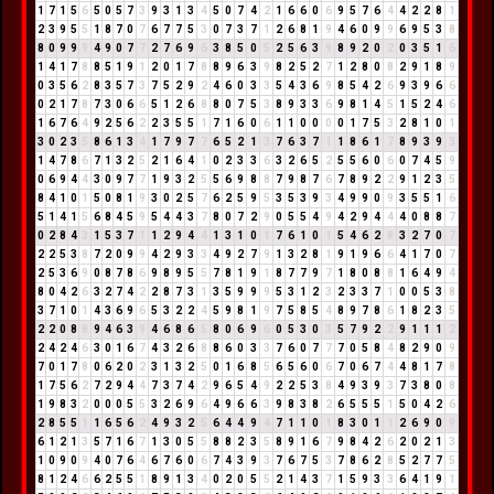
1
7
1
5
6
5
0
5
7
3
9
3
1
3
4
5
0
7
4
2
1
6
6
0
6
9
5
7
6
4
4
2
2
8
1
2
3
9
5
5
1
8
7
0
7
6
7
7
5
3
0
7
3
7
1
2
6
8
1
9
4
6
0
9
9
6
9
5
3
8
8
0
9
9
9
4
9
0
7
7
2
7
6
9
6
3
8
5
0
5
2
5
6
3
9
8
9
2
0
2
0
3
5
1
6
1
4
1
7
8
8
5
1
9
1
2
0
1
7
8
8
9
6
3
9
8
2
5
2
7
1
2
8
0
8
2
9
1
8
9
0
3
5
6
2
8
3
5
7
3
7
5
2
9
2
4
6
0
3
3
5
4
3
6
9
8
5
4
2
6
9
3
9
6
6
0
2
1
7
8
7
3
0
6
6
5
1
2
6
8
8
0
7
5
3
8
9
3
3
6
9
8
1
4
5
1
5
2
4
6
1
6
7
6
4
9
2
5
6
2
2
3
5
5
1
7
1
6
0
6
1
1
0
0
0
0
1
7
5
3
2
8
1
0
1
3
0
2
3
5
8
6
1
3
4
1
7
9
7
7
6
5
2
1
3
7
6
3
7
1
1
8
6
1
7
8
9
3
9
3
1
4
7
8
6
7
1
3
2
5
2
1
6
4
1
0
2
3
3
6
3
2
6
5
2
5
5
6
0
6
0
7
4
5
9
0
6
9
4
4
3
0
9
7
7
1
9
3
2
5
5
6
9
8
8
7
9
8
7
6
7
8
9
2
2
9
1
2
3
5
8
4
1
0
1
5
0
8
1
9
3
0
2
5
7
6
2
5
9
5
3
5
3
9
3
4
9
9
0
9
3
5
5
1
6
5
1
4
1
5
6
8
4
5
9
5
4
4
3
7
8
0
7
2
9
0
5
5
4
9
4
2
9
4
4
4
0
8
8
7
0
2
8
4
3
1
5
3
7
1
1
2
9
4
4
1
3
1
0
1
7
6
1
0
1
5
4
6
2
8
3
2
7
0
7
2
2
5
3
8
7
2
0
9
9
4
2
9
3
3
4
9
2
7
9
1
3
2
8
1
9
1
9
6
6
4
1
7
0
7
2
5
3
6
9
0
8
7
8
6
9
8
9
5
5
7
8
1
9
1
8
7
7
9
7
1
8
0
8
8
1
6
4
9
4
8
0
4
2
6
3
2
7
4
2
2
8
7
3
1
3
5
9
9
9
5
3
1
2
3
2
3
3
7
1
0
0
5
3
8
3
7
1
0
1
4
3
6
9
6
5
3
2
2
4
5
9
8
1
9
7
5
8
5
4
8
9
7
8
6
1
8
2
3
5
2
2
0
8
8
9
4
6
3
9
4
6
8
6
5
8
0
6
9
6
0
5
3
0
3
5
7
9
2
2
9
1
1
1
2
2
4
2
4
6
3
0
1
6
7
4
3
2
6
8
8
6
0
3
3
7
6
0
7
7
7
0
5
8
4
8
2
9
0
9
7
0
1
7
8
0
6
2
0
2
3
1
3
2
5
0
1
6
8
5
6
5
6
0
6
7
0
6
7
4
4
8
1
7
8
1
7
5
6
2
7
2
9
4
4
7
3
7
4
2
9
6
5
4
9
2
2
5
3
8
4
9
3
9
3
7
3
8
0
8
1
9
8
3
2
0
0
0
5
5
3
2
6
9
6
4
9
6
6
3
9
8
3
8
2
6
5
5
5
1
5
0
4
2
6
2
8
5
5
1
1
6
5
6
2
4
9
3
2
5
6
4
4
9
4
7
1
1
0
1
8
3
0
1
1
2
6
9
0
9
6
1
2
1
3
5
7
1
6
7
1
3
0
5
5
8
8
2
3
5
8
9
1
6
7
9
8
4
2
6
2
0
2
1
3
1
0
9
0
9
4
0
7
6
4
6
7
6
0
6
7
4
3
9
3
7
6
7
5
3
7
8
6
2
8
5
2
7
7
5
8
1
2
4
6
6
2
5
5
1
8
9
1
3
4
0
2
0
5
5
2
1
4
3
7
1
5
9
3
3
6
4
1
9
1