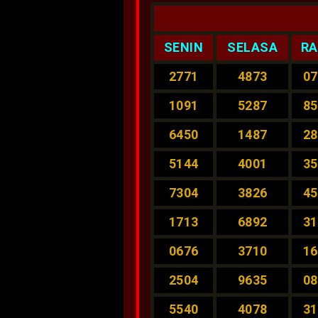
SENIN
SELASA
RA
2771
4873
07
1091
5287
85
6450
1487
28
5144
4001
35
7304
3826
45
1713
6892
31
0676
3710
16
2504
9635
08
5540
4078
31