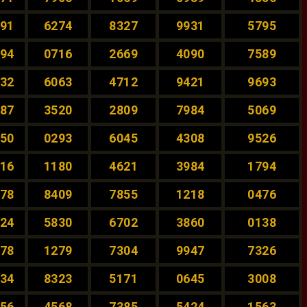
91
6274
8327
9931
5795
94
0716
2669
4090
7589
32
6063
4712
9421
9693
87
3520
2809
7984
5069
50
0293
6045
4308
9526
16
1180
4621
3984
1794
78
8409
7855
1218
0476
24
5830
6702
3860
0138
78
1279
7304
9947
7326
34
8323
5171
0645
3008
56
4568
7385
5424
1563