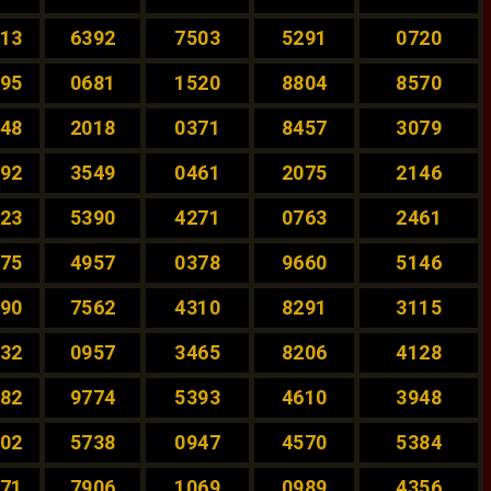
13
6392
7503
5291
0720
95
0681
1520
8804
8570
48
2018
0371
8457
3079
92
3549
0461
2075
2146
23
5390
4271
0763
2461
75
4957
0378
9660
5146
90
7562
4310
8291
3115
32
0957
3465
8206
4128
82
9774
5393
4610
3948
02
5738
0947
4570
5384
71
7906
1069
0989
4356