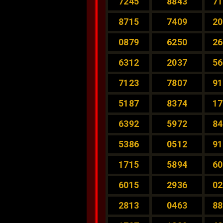
7245
8843
71
8715
7409
20
0879
6250
26
6312
2037
56
7123
7807
91
5187
8374
17
6392
5972
84
5386
0512
91
1715
5894
60
6015
2936
02
2813
0463
88