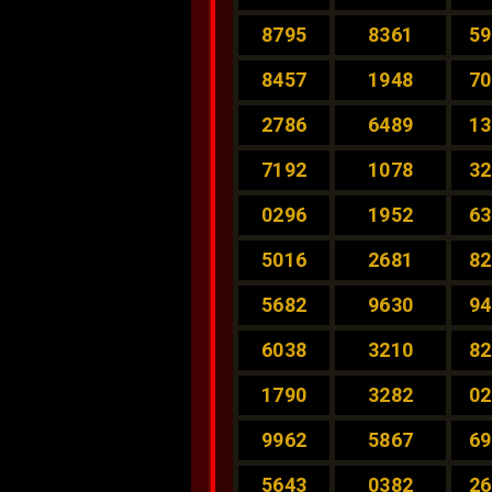
8795
8361
59
8457
1948
70
2786
6489
13
7192
1078
32
0296
1952
63
5016
2681
82
5682
9630
94
6038
3210
82
1790
3282
02
9962
5867
69
5643
0382
26