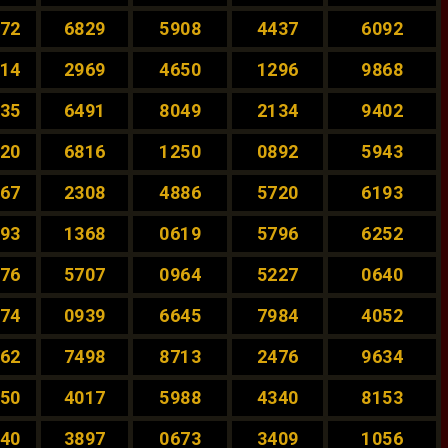
72
6829
5908
4437
6092
14
2969
4650
1296
9868
35
6491
8049
2134
9402
20
6816
1250
0892
5943
67
2308
4886
5720
6193
93
1368
0619
5796
6252
76
5707
0964
5227
0640
74
0939
6645
7984
4052
62
7498
8713
2476
9634
50
4017
5988
4340
8153
40
3897
0673
3409
1056