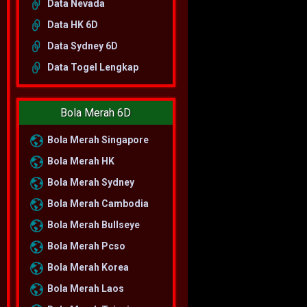
Data Nevada
Data HK 6D
Data Sydney 6D
Data Togel Lengkap
Bola Merah 6D
Bola Merah Singapore
Bola Merah HK
Bola Merah Sydney
Bola Merah Cambodia
Bola Merah Bullseye
Bola Merah Pcso
Bola Merah Korea
Bola Merah Laos