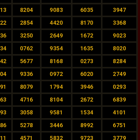
13
8204
9083
6035
3947
22
2854
4420
8170
3368
36
3250
2649
1672
9023
34
0762
9354
1635
8020
42
5677
8168
0273
8284
04
9336
0972
6020
2749
91
8079
1794
3946
0293
63
4716
8104
2672
6839
93
3058
9581
1534
4101
86
5278
3446
8992
6751
11
4571
5832
9723
3779