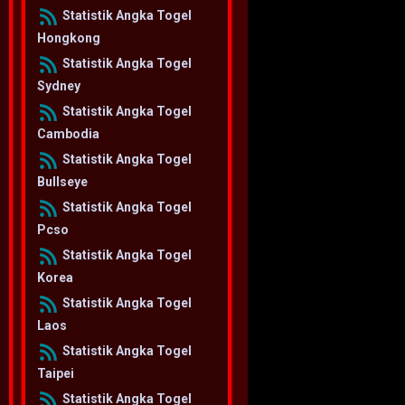
Statistik Angka Togel
Hongkong
Statistik Angka Togel
Sydney
Statistik Angka Togel
Cambodia
Statistik Angka Togel
Bullseye
Statistik Angka Togel
Pcso
Statistik Angka Togel
Korea
Statistik Angka Togel
Laos
Statistik Angka Togel
Taipei
Statistik Angka Togel