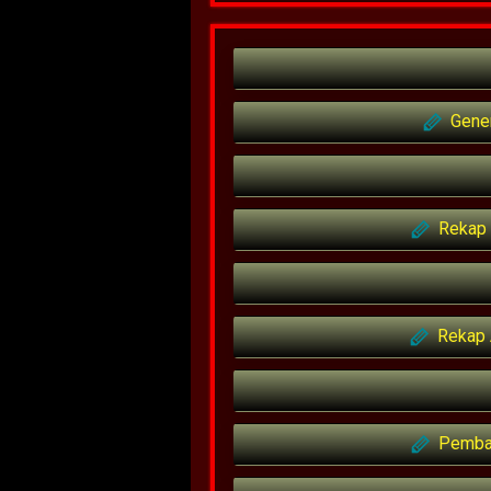
Gener
Rekap 
Rekap 
Pembal