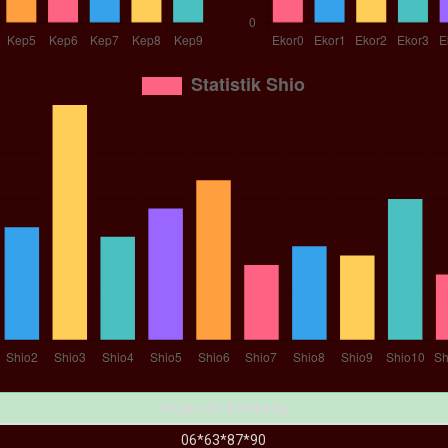
Angka 2D Belakang
06*63*87*90