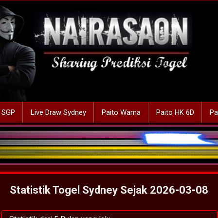
w SGP
Live Draw Sydney
Paito Warna
Paito HK 6D
Pa
Statistik Togel Sydney Sejak 2026-03-08