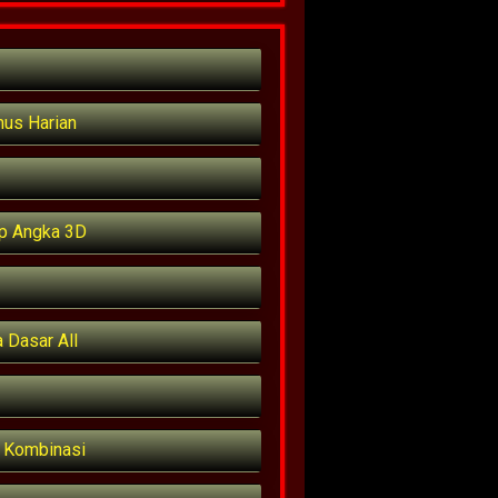
us Harian
p Angka 3D
 Dasar All
 Kombinasi