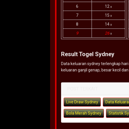
6
12
x
7
15
x
8
14
x
9
26
x
Result Togel Sydney
Data keluaran sydney terlengkap hari i
keluaran ganjil genap, besar kecil da
POST TERKAIT
Live Draw Sydney
Data Keluar
Bola Merah Sydney
Statistik S