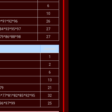
6
10
9*91*92*96
26
84*93*95*97
27
79*86*88*98
27
Jumlah
1
2
6
13
79
21
5*77*81*82*85*92*95
32
96*97*99
25