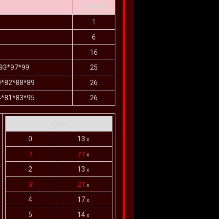
Jumlah
1
6
16
93*97*99
25
0*82*88*89
26
4*81*83*95
26
Ekor
0
13
x
1
11
x
2
13
x
3
21
x
4
17
x
5
14
x