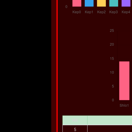
Hit
5