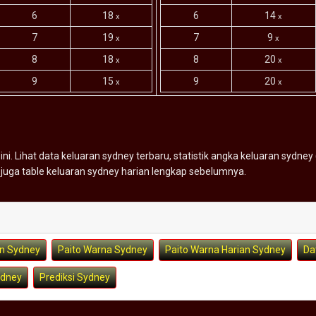
6
18
6
14
x
x
7
19
7
9
x
x
8
18
8
20
x
x
9
15
9
20
x
x
ni. Lihat data keluaran sydney terbaru, statistik angka keluaran sydney 
n juga table keluaran sydney harian lengkap sebelumnya.
an Sydney
Paito Warna Sydney
Paito Warna Harian Sydney
Da
ydney
Prediksi Sydney