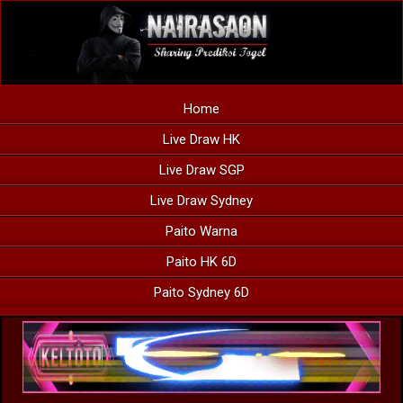
Home
Live Draw HK
Live Draw SGP
Live Draw Sydney
Paito Warna
Paito HK 6D
Paito Sydney 6D