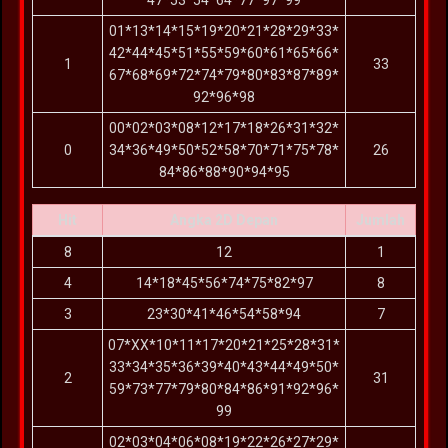
01*13*14*15*19*20*21*28*29*33*
42*44*45*51*55*59*60*61*65*66*
1
33
67*68*69*72*74*79*80*83*87*89*
92*96*98
00*02*03*08*12*17*18*26*31*32*
0
34*36*49*50*52*58*70*71*75*78*
26
84*86*88*90*94*95
Hit
Angka 2D Depan
Jumlah
8
12
1
4
14*18*45*56*74*75*82*97
8
3
23*30*41*46*54*58*94
7
07*XX*10*11*17*20*21*25*28*31*
33*34*35*36*39*40*43*44*49*50*
2
31
59*73*77*79*80*84*86*91*92*96*
99
02*03*04*06*08*19*22*26*27*29*