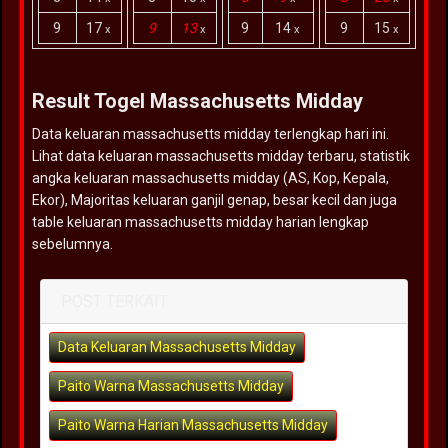
9
17
9
13
9
14
9
15
x
x
x
x
Result Togel Massachusetts Midday
Data keluaran massachusetts midday terlengkap hari ini.
Lihat data keluaran massachusetts midday terbaru, statistik
angka keluaran massachusetts midday (AS, Kop, Kepala,
Ekor), Majoritas keluaran ganjil genap, besar kecil dan juga
table keluaran massachusetts midday harian lengkap
sebelumnya.
POST TERKAIT
Data Keluaran Massachusetts Midday
Paito Warna Massachusetts Midday
Paito Warna Harian Massachusetts Midday