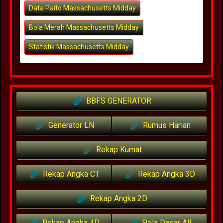
Data Paito Massachusetts Midday
Bola Merah Massachusetts Midday
Statistik Massachusetts Midday
BBFS GENERATOR
Generator LN
Rumus Harian
Rekap Kumat
Rekap Angka CT
Rekap Angka 3D
Rekap Angka 2D
Rekap Angka 4D
Pola Dasar All