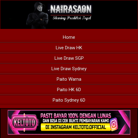
Home
Live Draw HK
Live Draw SGP
Live Draw Sydney
Paito Warna
Paito HK 6D
Paito Sydney 6D