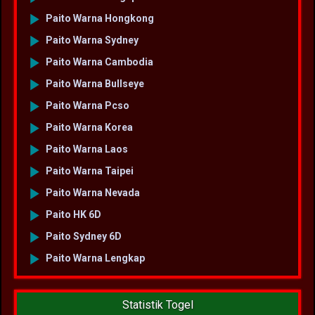
Paito Warna Hongkong
Paito Warna Sydney
Paito Warna Cambodia
Paito Warna Bullseye
Paito Warna Pcso
Paito Warna Korea
Paito Warna Laos
Paito Warna Taipei
Paito Warna Nevada
Paito HK 6D
Paito Sydney 6D
Paito Warna Lengkap
Statistik Togel