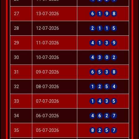
27
13-07-2026
6
1
9
8
28
12-07-2026
2
1
1
5
29
11-07-2026
4
1
3
9
30
10-07-2026
4
3
0
2
31
09-07-2026
6
5
3
8
32
08-07-2026
1
2
5
4
33
07-07-2026
1
4
3
5
34
06-07-2026
4
6
2
7
35
05-07-2026
8
2
5
7