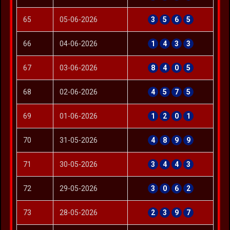
65
05-06-2026
3
5
6
5
66
04-06-2026
1
4
3
3
67
03-06-2026
8
4
0
5
68
02-06-2026
4
5
7
5
69
01-06-2026
1
2
0
1
70
31-05-2026
4
8
9
9
71
30-05-2026
3
4
4
3
72
29-05-2026
3
0
6
2
73
28-05-2026
2
3
9
7