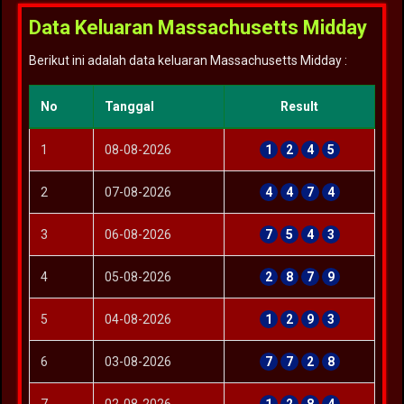
Data Keluaran Massachusetts Midday
Berikut ini adalah data keluaran Massachusetts Midday :
No
Tanggal
Result
1
08-08-2026
1
2
4
5
2
07-08-2026
4
4
7
4
3
06-08-2026
7
5
4
3
4
05-08-2026
2
8
7
9
5
04-08-2026
1
2
9
3
6
03-08-2026
7
7
2
8
7
02-08-2026
1
2
8
4