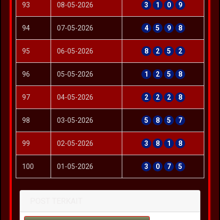
93
08-05-2026
3
1
0
9
94
07-05-2026
4
5
9
8
95
06-05-2026
8
2
5
2
96
05-05-2026
1
2
5
8
97
04-05-2026
2
2
2
8
98
03-05-2026
5
8
5
7
99
02-05-2026
3
8
1
8
100
01-05-2026
3
0
7
5
POST TERKAIT