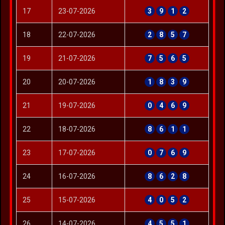
17
23-07-2026
3
9
1
2
18
22-07-2026
2
8
5
7
19
21-07-2026
7
5
6
5
20
20-07-2026
1
8
3
9
21
19-07-2026
0
4
6
9
22
18-07-2026
8
6
1
1
23
17-07-2026
0
7
6
9
24
16-07-2026
8
6
2
8
25
15-07-2026
4
0
5
2
26
14-07-2026
4
5
5
1