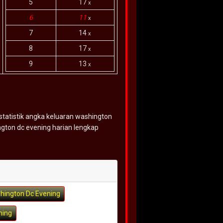
5
17
x
6
11
x
7
14
x
8
17
x
9
13
x
 statistik angka keluaran washington
ington dc evening harian lengkap
hington Dc Evening
ning