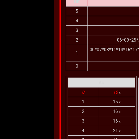
Hit
5
4
3
2
06*09*25*
00*07*08*11*13*16*17
1
0
As
0
10
x
1
15
x
2
16
x
3
16
x
4
21
x