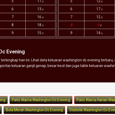
5
17
5
12
x
x
6
13
6
17
x
x
7
16
7
12
x
x
8
18
8
9
x
x
9
15
9
14
x
x
Dc Evening
erlengkap hari ini. Lihat data keluaran washington dc evening terbaru,
ajoritas keluaran ganjil genap, besar kecil dan juga table keluaran wash
ning
Paito Warna Washington Dc Evening
Paito Warna Harian Was
Bola Merah Washington Dc Evening
Statistik Washington Dc Eve