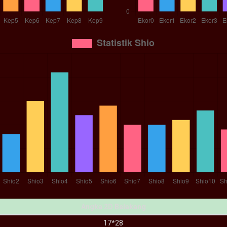
Angka 2D Belakang
17*28