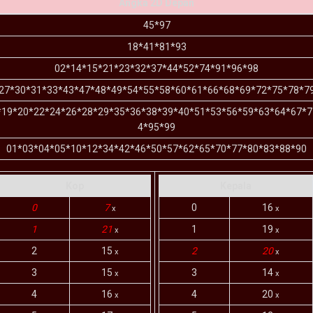
Angka 2D Depan
45*97
18*41*81*93
02*14*15*21*23*32*37*44*52*74*91*96*98
27*30*31*33*43*47*48*49*54*55*58*60*61*66*68*69*72*75*78*7
*19*20*22*24*26*28*29*35*36*38*39*40*51*53*56*59*63*64*67*7
4*95*99
01*03*04*05*10*12*34*42*46*50*57*62*65*70*77*80*83*88*90
Kop
Kepala
0
7
0
16
x
x
1
21
1
19
x
x
2
15
2
20
x
x
3
15
3
14
x
x
4
16
4
20
x
x