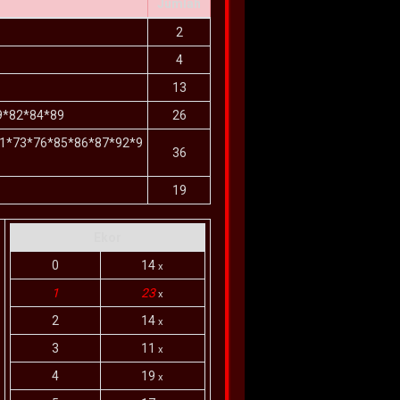
Jumlah
2
4
13
9*82*84*89
26
1*73*76*85*86*87*92*9
36
19
Ekor
0
14
x
1
23
x
2
14
x
3
11
x
4
19
x