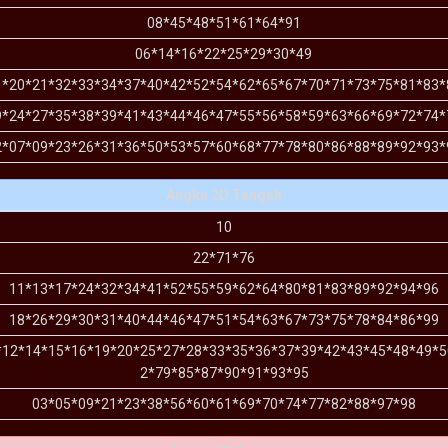
08*45*48*51*61*64*91
06*14*16*22*25*29*30*49
1*20*21*32*33*34*37*40*42*52*54*62*65*67*70*71*73*75*81*83*
9*24*27*35*38*39*41*43*44*46*47*55*56*58*59*63*66*69*72*74*
2*07*09*23*26*31*36*50*53*57*60*68*77*78*80*86*88*89*92*93*
Angka 2D Tengah
10
22*71*76
11*13*17*24*32*34*41*52*55*59*62*64*80*81*83*89*92*94*96
18*26*29*30*31*40*44*46*47*51*54*63*67*73*75*78*84*86*99
*12*14*15*16*19*20*25*27*28*33*35*36*37*39*42*43*45*48*49*5
2*79*85*87*90*91*93*95
03*05*09*21*23*38*56*60*61*69*70*74*77*82*88*97*98