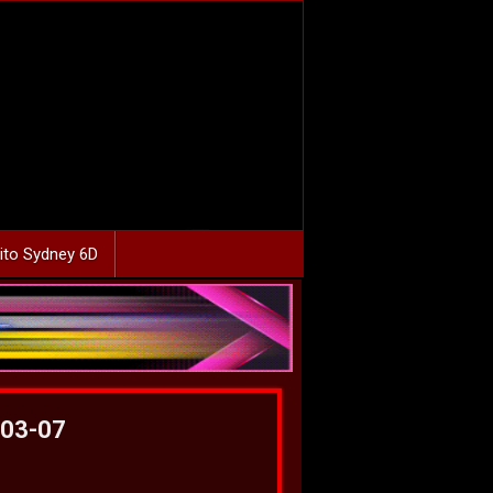
ito Sydney 6D
-03-07