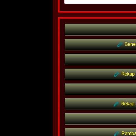
Gener
Rekap 
Rekap 
Pembal