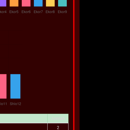
Jumlah
2