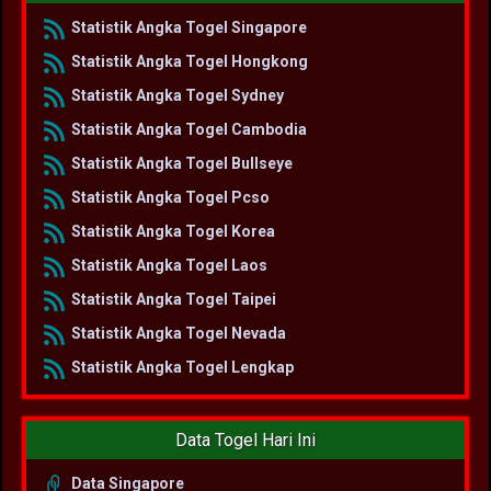
Statistik Angka Togel Singapore
Statistik Angka Togel Hongkong
Statistik Angka Togel Sydney
Statistik Angka Togel Cambodia
Statistik Angka Togel Bullseye
Statistik Angka Togel Pcso
Statistik Angka Togel Korea
Statistik Angka Togel Laos
Statistik Angka Togel Taipei
Statistik Angka Togel Nevada
Statistik Angka Togel Lengkap
Data Togel Hari Ini
Data Singapore