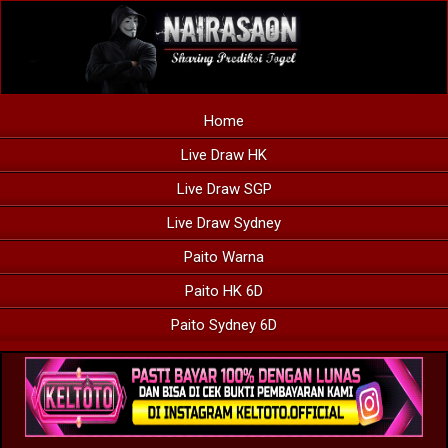
Home
Live Draw HK
Live Draw SGP
Live Draw Sydney
Paito Warna
Paito HK 6D
Paito Sydney 6D