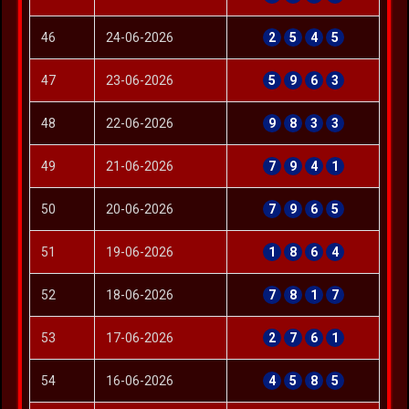
46
24-06-2026
2
5
4
5
47
23-06-2026
5
9
6
3
48
22-06-2026
9
8
3
3
49
21-06-2026
7
9
4
1
50
20-06-2026
7
9
6
5
51
19-06-2026
1
8
6
4
52
18-06-2026
7
8
1
7
53
17-06-2026
2
7
6
1
54
16-06-2026
4
5
8
5