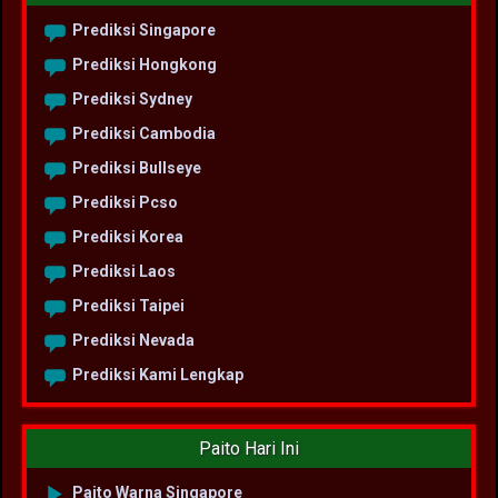
Prediksi Singapore
Prediksi Hongkong
Prediksi Sydney
Prediksi Cambodia
Prediksi Bullseye
Prediksi Pcso
Prediksi Korea
Prediksi Laos
Prediksi Taipei
Prediksi Nevada
Prediksi Kami Lengkap
Paito Hari Ini
Paito Warna Singapore