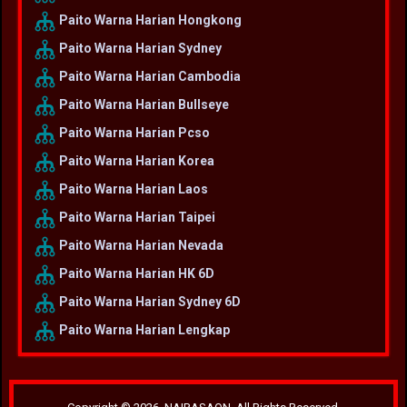
Paito Warna Harian Hongkong
Paito Warna Harian Sydney
Paito Warna Harian Cambodia
Paito Warna Harian Bullseye
Paito Warna Harian Pcso
Paito Warna Harian Korea
Paito Warna Harian Laos
Paito Warna Harian Taipei
Paito Warna Harian Nevada
Paito Warna Harian HK 6D
Paito Warna Harian Sydney 6D
Paito Warna Harian Lengkap