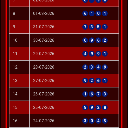
8
01-08-2026
6
1
0
1
9
31-07-2026
7
3
5
1
10
30-07-2026
0
9
6
2
11
29-07-2026
4
9
9
1
12
28-07-2026
2
3
4
9
13
27-07-2026
9
2
6
1
14
26-07-2026
1
6
7
3
15
25-07-2026
8
9
2
8
16
24-07-2026
3
0
4
5