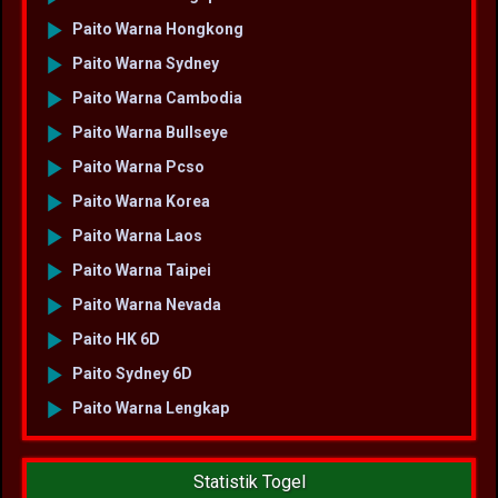
Paito Warna Hongkong
Paito Warna Sydney
Paito Warna Cambodia
Paito Warna Bullseye
Paito Warna Pcso
Paito Warna Korea
Paito Warna Laos
Paito Warna Taipei
Paito Warna Nevada
Paito HK 6D
Paito Sydney 6D
Paito Warna Lengkap
Statistik Togel