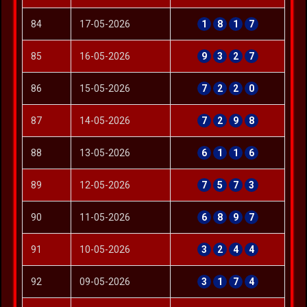
84
17-05-2026
1
8
1
7
85
16-05-2026
9
3
2
7
86
15-05-2026
7
2
2
0
87
14-05-2026
7
2
9
8
88
13-05-2026
6
1
1
6
89
12-05-2026
7
5
7
3
90
11-05-2026
6
8
9
7
91
10-05-2026
3
2
4
4
92
09-05-2026
3
1
7
4