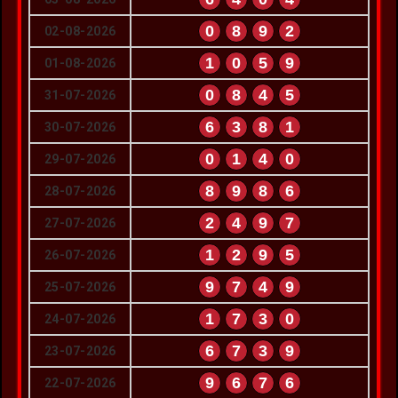
0
8
9
2
02-08-2026
1
0
5
9
01-08-2026
0
8
4
5
31-07-2026
6
3
8
1
30-07-2026
0
1
4
0
29-07-2026
8
9
8
6
28-07-2026
2
4
9
7
27-07-2026
1
2
9
5
26-07-2026
9
7
4
9
25-07-2026
1
7
3
0
24-07-2026
6
7
3
9
23-07-2026
9
6
7
6
22-07-2026