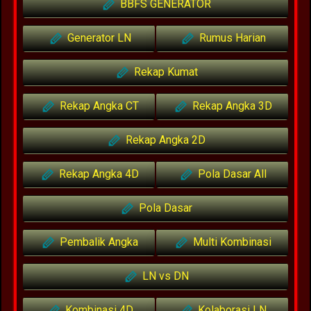
BBFS GENERATOR
Generator LN
Rumus Harian
Rekap Kumat
Rekap Angka CT
Rekap Angka 3D
Rekap Angka 2D
Rekap Angka 4D
Pola Dasar All
Pola Dasar
Pembalik Angka
Multi Kombinasi
LN vs DN
Kombinasi 4D
Kolaborasi LN