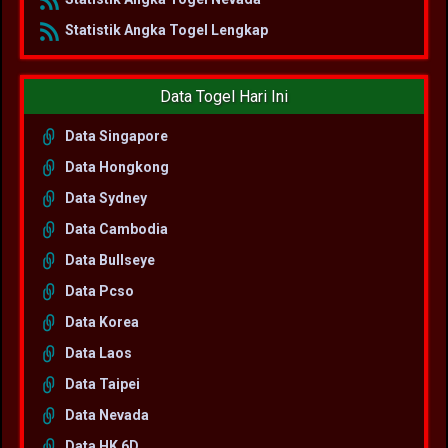
Statistik Angka Togel Lengkap
Data Togel Hari Ini
Data Singapore
Data Hongkong
Data Sydney
Data Cambodia
Data Bullseye
Data Pcso
Data Korea
Data Laos
Data Taipei
Data Nevada
Data HK 6D