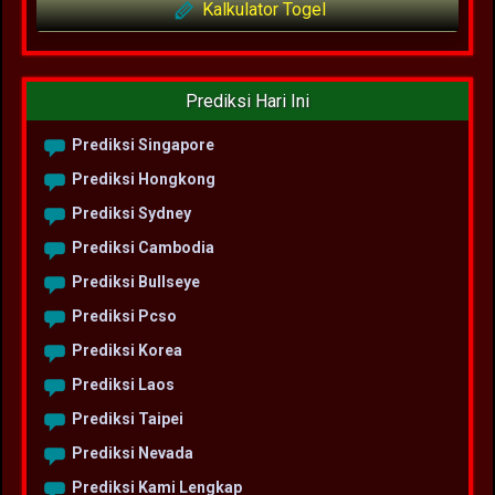
Kalkulator Togel
Prediksi Hari Ini
Prediksi Singapore
Prediksi Hongkong
Prediksi Sydney
Prediksi Cambodia
Prediksi Bullseye
Prediksi Pcso
Prediksi Korea
Prediksi Laos
Prediksi Taipei
Prediksi Nevada
Prediksi Kami Lengkap