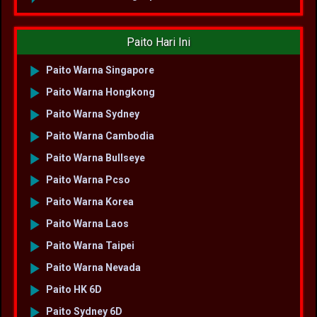
Paito Hari Ini
Paito Warna Singapore
Paito Warna Hongkong
Paito Warna Sydney
Paito Warna Cambodia
Paito Warna Bullseye
Paito Warna Pcso
Paito Warna Korea
Paito Warna Laos
Paito Warna Taipei
Paito Warna Nevada
Paito HK 6D
Paito Sydney 6D