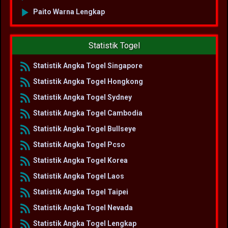
Paito Warna Lengkap
Statistik Togel
Statistik Angka Togel Singapore
Statistik Angka Togel Hongkong
Statistik Angka Togel Sydney
Statistik Angka Togel Cambodia
Statistik Angka Togel Bullseye
Statistik Angka Togel Pcso
Statistik Angka Togel Korea
Statistik Angka Togel Laos
Statistik Angka Togel Taipei
Statistik Angka Togel Nevada
Statistik Angka Togel Lengkap