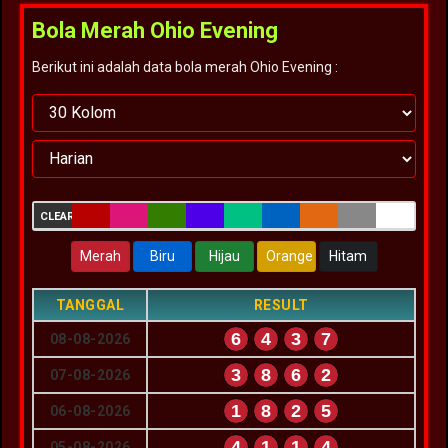
Bola Merah Ohio Evening
Berikut ini adalah data bola merah Ohio Evening :
CLEAR
Merah
Biru
Hijau
Orange
Hitam
TANGGAL
RESULT
6
4
3
7
08-08-2026
3
8
6
2
07-08-2026
1
8
2
5
06-08-2026
4
1
1
4
05-08-2026