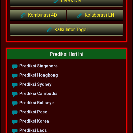
LN vs DN
Kombinasi 4D
Kolaborasi LN
Kalkulator Togel
Prediksi Hari Ini
Prediksi Singapore
Prediksi Hongkong
Prediksi Sydney
Prediksi Cambodia
Prediksi Bullseye
Prediksi Pcso
Prediksi Korea
Prediksi Laos