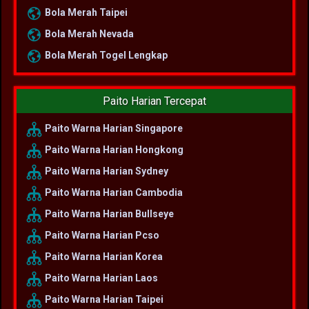
Bola Merah Taipei
Bola Merah Nevada
Bola Merah Togel Lengkap
Paito Harian Tercepat
Paito Warna Harian Singapore
Paito Warna Harian Hongkong
Paito Warna Harian Sydney
Paito Warna Harian Cambodia
Paito Warna Harian Bullseye
Paito Warna Harian Pcso
Paito Warna Harian Korea
Paito Warna Harian Laos
Paito Warna Harian Taipei