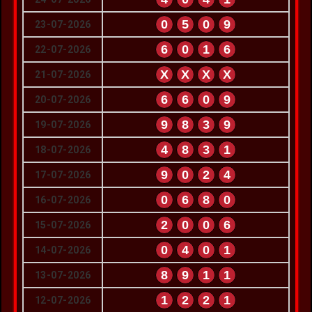
0
5
0
9
23-07-2026
6
0
1
6
22-07-2026
X
X
X
X
21-07-2026
6
6
0
9
20-07-2026
9
8
3
9
19-07-2026
4
8
3
1
18-07-2026
9
0
2
4
17-07-2026
0
6
8
0
16-07-2026
2
0
0
6
15-07-2026
0
4
0
1
14-07-2026
8
9
1
1
13-07-2026
1
2
2
1
12-07-2026