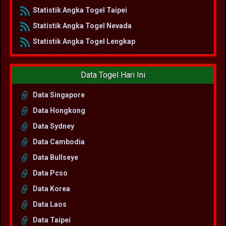
Statistik Angka Togel Taipei
Statistik Angka Togel Nevada
Statistik Angka Togel Lengkap
Data Togel Hari Ini
Data Singapore
Data Hongkong
Data Sydney
Data Cambodia
Data Bullseye
Data Pcso
Data Korea
Data Laos
Data Taipei