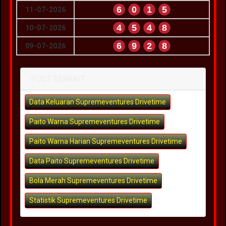
6
0
1
5
11-07-2026
4
5
4
8
10-07-2026
6
9
2
8
09-07-2026
POST TERKAIT
Data Keluaran Supremeventures Drivetime
Paito Warna Supremeventures Drivetime
Paito Warna Harian Supremeventures Drivetime
Data Paito Supremeventures Drivetime
Bola Merah Supremeventures Drivetime
Statistik Supremeventures Drivetime