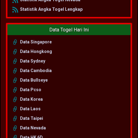
Statistik Angka Togel Lengkap
Data Togel Hari Ini
Data Singapore
Data Hongkong
Data Sydney
Data Cambodia
Data Bullseye
Data Pcso
Data Korea
Data Laos
Data Taipei
Data Nevada
Data HK 6D