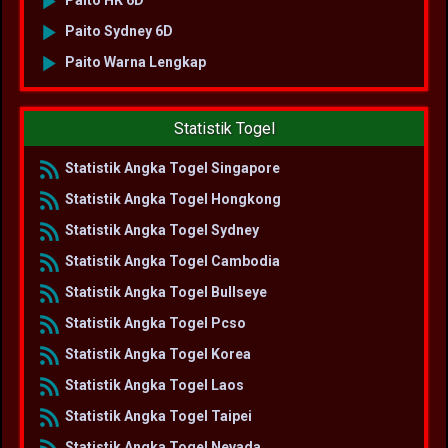
Paito Sydney 6D
Paito Warna Lengkap
Statistik Togel
Statistik Angka Togel Singapore
Statistik Angka Togel Hongkong
Statistik Angka Togel Sydney
Statistik Angka Togel Cambodia
Statistik Angka Togel Bullseye
Statistik Angka Togel Pcso
Statistik Angka Togel Korea
Statistik Angka Togel Laos
Statistik Angka Togel Taipei
Statistik Angka Togel Nevada