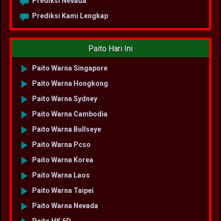
Prediksi Nevada
Prediksi Kami Lengkap
Paito Hari Ini
Paito Warna Singapore
Paito Warna Hongkong
Paito Warna Sydney
Paito Warna Cambodia
Paito Warna Bullseye
Paito Warna Pcso
Paito Warna Korea
Paito Warna Laos
Paito Warna Taipei
Paito Warna Nevada
Paito HK 6D