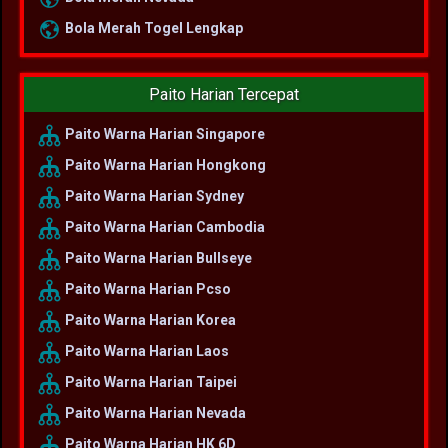
Bola Merah Togel Lengkap
Paito Harian Tercepat
Paito Warna Harian Singapore
Paito Warna Harian Hongkong
Paito Warna Harian Sydney
Paito Warna Harian Cambodia
Paito Warna Harian Bullseye
Paito Warna Harian Pcso
Paito Warna Harian Korea
Paito Warna Harian Laos
Paito Warna Harian Taipei
Paito Warna Harian Nevada
Paito Warna Harian HK 6D