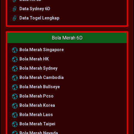
Data Sydney 6D
Data Togel Lengkap
Bola Merah 6D
Bola Merah Singapore
Bola Merah HK
Bola Merah Sydney
Bola Merah Cambodia
Bola Merah Bullseye
Bola Merah Pcso
Bola Merah Korea
Bola Merah Laos
Bola Merah Taipei
Bola Merah Nevada