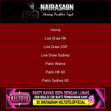
Home
Live Draw HK
Live Draw SGP
Live Draw Sydney
Paito Warna
Paito HK 6D
Paito Sydney 6D