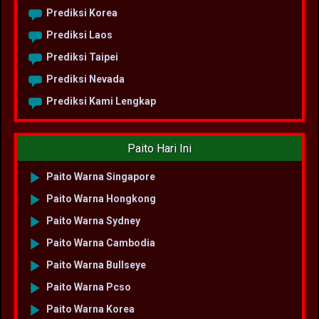
Prediksi Korea
Prediksi Laos
Prediksi Taipei
Prediksi Nevada
Prediksi Kami Lengkap
Paito Hari Ini
Paito Warna Singapore
Paito Warna Hongkong
Paito Warna Sydney
Paito Warna Cambodia
Paito Warna Bullseye
Paito Warna Pcso
Paito Warna Korea