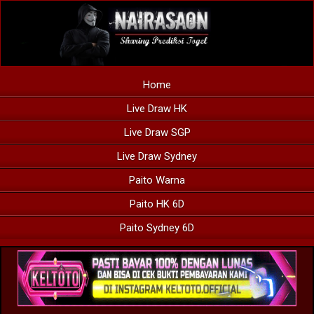
Home
Live Draw HK
Live Draw SGP
Live Draw Sydney
Paito Warna
Paito HK 6D
Paito Sydney 6D