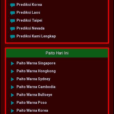
Prediksi Korea
Prediksi Laos
Prediksi Taipei
Prediksi Nevada
Prediksi Kami Lengkap
Paito Hari Ini
Paito Warna Singapore
Paito Warna Hongkong
Paito Warna Sydney
Paito Warna Cambodia
Paito Warna Bullseye
Paito Warna Pcso
Paito Warna Korea