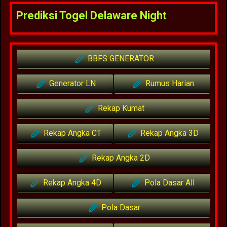
Prediksi Togel Delaware Night
BBFS GENERATOR
Generator LN
Rumus Harian
Rekap Kumat
Rekap Angka CT
Rekap Angka 3D
Rekap Angka 2D
Rekap Angka 4D
Pola Dasar All
Pola Dasar