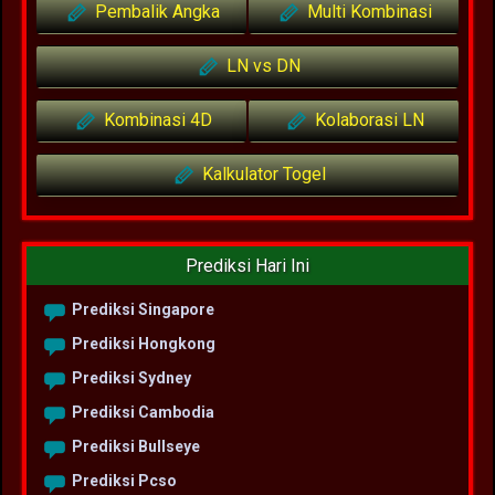
Pembalik Angka
Multi Kombinasi
LN vs DN
Kombinasi 4D
Kolaborasi LN
Kalkulator Togel
Prediksi Hari Ini
Prediksi Singapore
Prediksi Hongkong
Prediksi Sydney
Prediksi Cambodia
Prediksi Bullseye
Prediksi Pcso