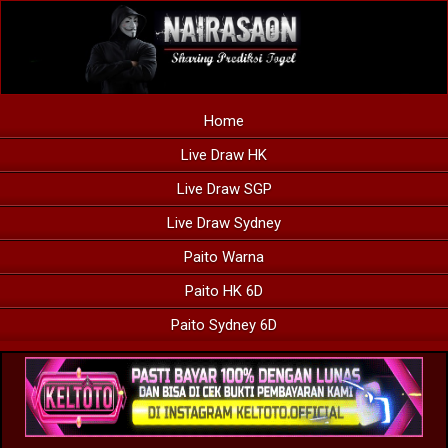
Home
Live Draw HK
Live Draw SGP
Live Draw Sydney
Paito Warna
Paito HK 6D
Paito Sydney 6D