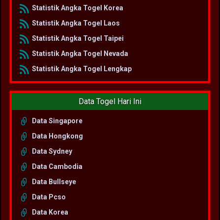
Statistik Angka Togel Korea
Statistik Angka Togel Laos
Statistik Angka Togel Taipei
Statistik Angka Togel Nevada
Statistik Angka Togel Lengkap
Data Togel Hari Ini
Data Singapore
Data Hongkong
Data Sydney
Data Cambodia
Data Bullseye
Data Pcso
Data Korea