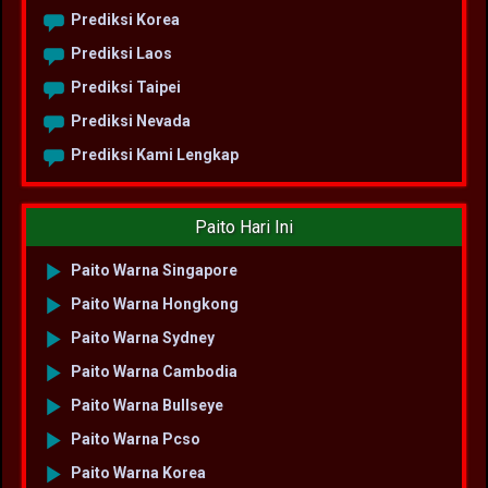
Prediksi Korea
Prediksi Laos
Prediksi Taipei
Prediksi Nevada
Prediksi Kami Lengkap
Paito Hari Ini
Paito Warna Singapore
Paito Warna Hongkong
Paito Warna Sydney
Paito Warna Cambodia
Paito Warna Bullseye
Paito Warna Pcso
Paito Warna Korea