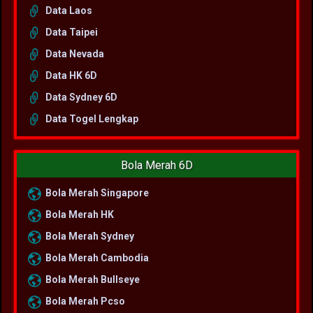
Data Laos
Data Taipei
Data Nevada
Data HK 6D
Data Sydney 6D
Data Togel Lengkap
Bola Merah 6D
Bola Merah Singapore
Bola Merah HK
Bola Merah Sydney
Bola Merah Cambodia
Bola Merah Bullseye
Bola Merah Pcso