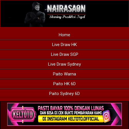
Home
Live Draw HK
Live Draw SGP
Live Draw Sydney
Paito Warna
Paito HK 6D
Paito Sydney 6D