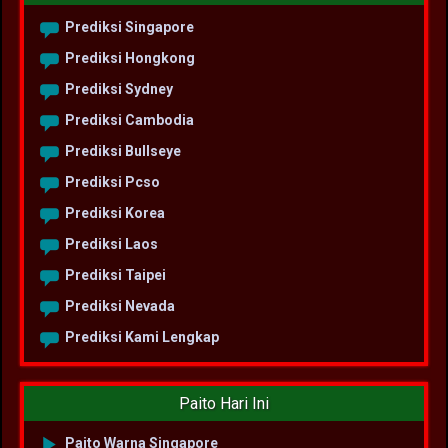
Prediksi Singapore
Prediksi Hongkong
Prediksi Sydney
Prediksi Cambodia
Prediksi Bullseye
Prediksi Pcso
Prediksi Korea
Prediksi Laos
Prediksi Taipei
Prediksi Nevada
Prediksi Kami Lengkap
Paito Hari Ini
Paito Warna Singapore