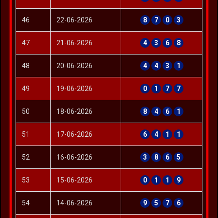
46
22-06-2026
8
7
0
3
47
21-06-2026
4
3
6
8
48
20-06-2026
4
4
3
1
49
19-06-2026
0
1
7
7
50
18-06-2026
8
4
6
1
51
17-06-2026
6
4
1
1
52
16-06-2026
3
8
6
5
53
15-06-2026
0
1
1
9
54
14-06-2026
9
5
7
6