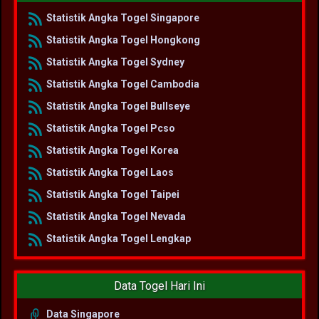
Statistik Angka Togel Singapore
Statistik Angka Togel Hongkong
Statistik Angka Togel Sydney
Statistik Angka Togel Cambodia
Statistik Angka Togel Bullseye
Statistik Angka Togel Pcso
Statistik Angka Togel Korea
Statistik Angka Togel Laos
Statistik Angka Togel Taipei
Statistik Angka Togel Nevada
Statistik Angka Togel Lengkap
Data Togel Hari Ini
Data Singapore