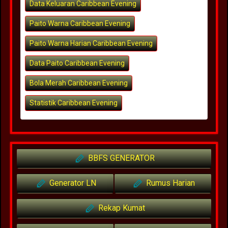
Data Keluaran Caribbean Evening
Paito Warna Caribbean Evening
Paito Warna Harian Caribbean Evening
Data Paito Caribbean Evening
Bola Merah Caribbean Evening
Statistik Caribbean Evening
BBFS GENERATOR
Generator LN
Rumus Harian
Rekap Kumat