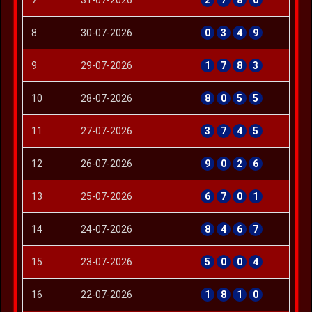
8
30-07-2026
0
3
4
9
9
29-07-2026
1
7
8
3
10
28-07-2026
8
0
5
5
11
27-07-2026
3
7
4
5
12
26-07-2026
9
0
2
6
13
25-07-2026
6
7
0
1
14
24-07-2026
8
4
6
7
15
23-07-2026
5
0
0
4
16
22-07-2026
1
8
1
0