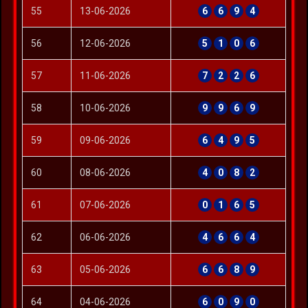
55
13-06-2026
6
6
9
4
56
12-06-2026
5
1
0
6
57
11-06-2026
7
2
2
6
58
10-06-2026
9
9
6
9
59
09-06-2026
6
4
9
5
60
08-06-2026
4
0
8
2
61
07-06-2026
0
1
6
5
62
06-06-2026
4
6
6
4
63
05-06-2026
6
6
8
9
64
04-06-2026
6
0
9
0