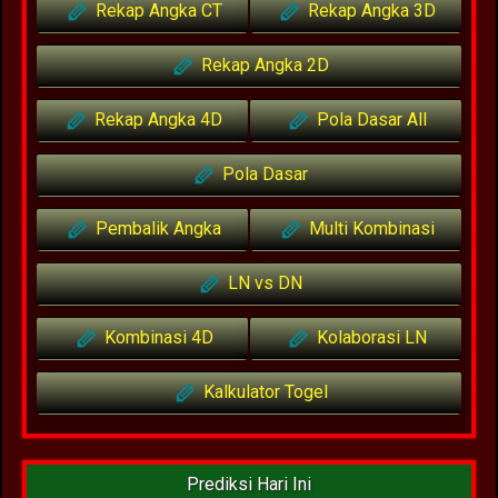
Rekap Angka CT
Rekap Angka 3D
Rekap Angka 2D
Rekap Angka 4D
Pola Dasar All
Pola Dasar
Pembalik Angka
Multi Kombinasi
LN vs DN
Kombinasi 4D
Kolaborasi LN
Kalkulator Togel
Prediksi Hari Ini