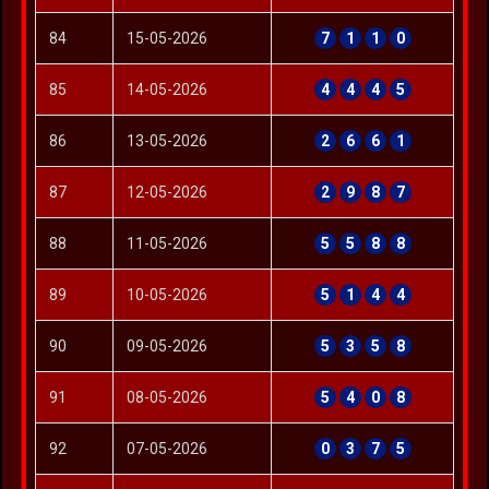
84
15-05-2026
7
1
1
0
85
14-05-2026
4
4
4
5
86
13-05-2026
2
6
6
1
87
12-05-2026
2
9
8
7
88
11-05-2026
5
5
8
8
89
10-05-2026
5
1
4
4
90
09-05-2026
5
3
5
8
91
08-05-2026
5
4
0
8
92
07-05-2026
0
3
7
5