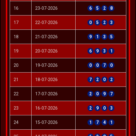
16
23-07-2026
6
5
2
8
17
22-07-2026
0
5
2
3
18
21-07-2026
9
1
3
5
19
20-07-2026
6
9
3
1
20
19-07-2026
0
0
7
0
21
18-07-2026
7
2
0
2
22
17-07-2026
2
0
9
7
23
16-07-2026
2
9
0
3
24
15-07-2026
1
7
4
1