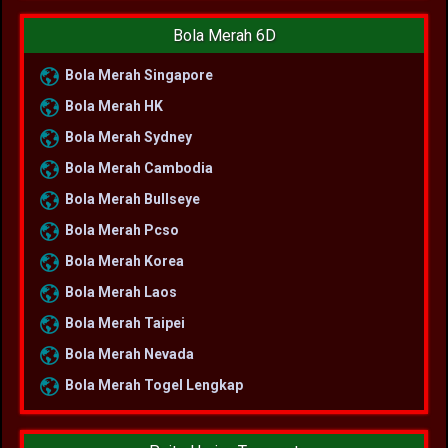
Bola Merah 6D
Bola Merah Singapore
Bola Merah HK
Bola Merah Sydney
Bola Merah Cambodia
Bola Merah Bullseye
Bola Merah Pcso
Bola Merah Korea
Bola Merah Laos
Bola Merah Taipei
Bola Merah Nevada
Bola Merah Togel Lengkap