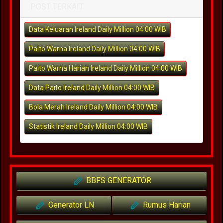
POST TERKAIT
Data Keluaran Ireland Daily Million 04:00 WIB
Paito Warna Ireland Daily Million 04:00 WIB
Paito Warna Harian Ireland Daily Million 04:00 WIB
Data Paito Ireland Daily Million 04:00 WIB
Bola Merah Ireland Daily Million 04:00 WIB
Statistik Ireland Daily Million 04:00 WIB
BBFS GENERATOR
Generator LN
Rumus Harian