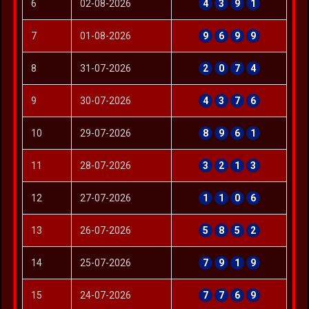
6
02-08-2026
4
3
9
1
7
01-08-2026
9
6
9
9
8
31-07-2026
2
0
7
4
9
30-07-2026
4
3
7
6
10
29-07-2026
8
9
6
1
11
28-07-2026
3
2
1
3
12
27-07-2026
1
1
0
6
13
26-07-2026
5
8
5
2
14
25-07-2026
7
9
1
9
15
24-07-2026
7
7
6
9