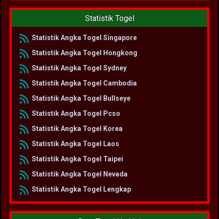
Statistik Togel
Statistik Angka Togel Singapore
Statistik Angka Togel Hongkong
Statistik Angka Togel Sydney
Statistik Angka Togel Cambodia
Statistik Angka Togel Bullseye
Statistik Angka Togel Pcso
Statistik Angka Togel Korea
Statistik Angka Togel Laos
Statistik Angka Togel Taipei
Statistik Angka Togel Nevada
Statistik Angka Togel Lengkap