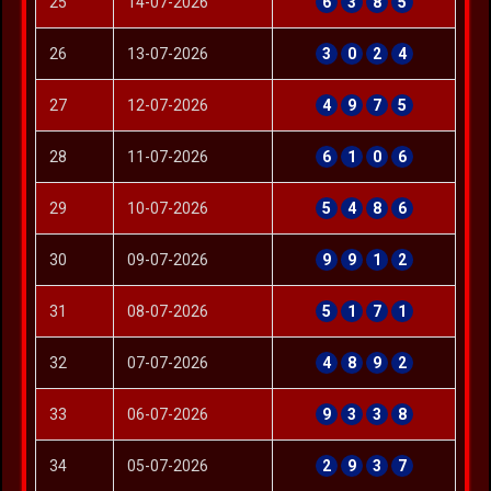
25
14-07-2026
6
3
8
5
26
13-07-2026
3
0
2
4
27
12-07-2026
4
9
7
5
28
11-07-2026
6
1
0
6
29
10-07-2026
5
4
8
6
30
09-07-2026
9
9
1
2
31
08-07-2026
5
1
7
1
32
07-07-2026
4
8
9
2
33
06-07-2026
9
3
3
8
34
05-07-2026
2
9
3
7