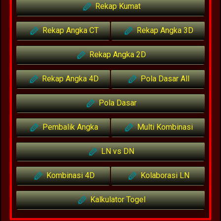
Rekap Kumat
Rekap Angka CT
Rekap Angka 3D
Rekap Angka 2D
Rekap Angka 4D
Pola Dasar All
Pola Dasar
Pembalik Angka
Multi Kombinasi
LN vs DN
Kombinasi 4D
Kolaborasi LN
Kalkulator Togel