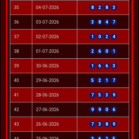
35
04-07-2026
8
2
8
3
36
03-07-2026
3
8
4
7
37
02-07-2026
1
0
2
4
38
01-07-2026
2
6
0
1
39
30-06-2026
1
6
6
3
40
29-06-2026
5
2
1
7
41
28-06-2026
7
5
3
9
42
27-06-2026
9
9
0
6
43
26-06-2026
7
3
8
9
44
25-06-2026
3
6
2
5