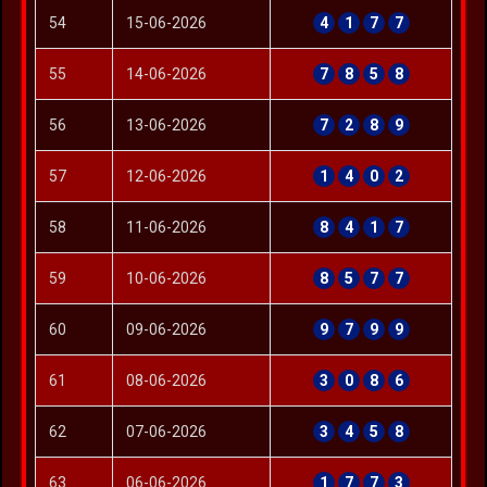
54
15-06-2026
4
1
7
7
55
14-06-2026
7
8
5
8
56
13-06-2026
7
2
8
9
57
12-06-2026
1
4
0
2
58
11-06-2026
8
4
1
7
59
10-06-2026
8
5
7
7
60
09-06-2026
9
7
9
9
61
08-06-2026
3
0
8
6
62
07-06-2026
3
4
5
8
63
06-06-2026
1
7
7
3