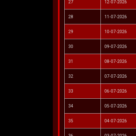
27
12-07-2026
28
11-07-2026
29
10-07-2026
30
09-07-2026
31
08-07-2026
32
07-07-2026
33
06-07-2026
34
05-07-2026
35
04-07-2026
36
03-07-2026