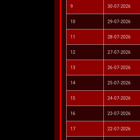
9
30-07-2026
10
29-07-2026
11
28-07-2026
12
27-07-2026
13
26-07-2026
14
25-07-2026
15
24-07-2026
16
23-07-2026
17
22-07-2026