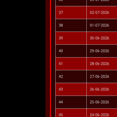
37
02-07-2026
38
01-07-2026
39
30-06-2026
40
29-06-2026
41
28-06-2026
42
27-06-2026
43
26-06-2026
44
25-06-2026
45
24-06-2026