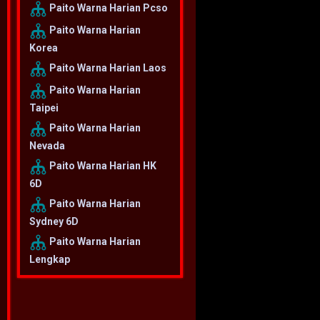
Paito Warna Harian Pcso
Paito Warna Harian
Korea
Paito Warna Harian Laos
Paito Warna Harian
Taipei
Paito Warna Harian
Nevada
Paito Warna Harian HK
6D
Paito Warna Harian
Sydney 6D
Paito Warna Harian
Lengkap