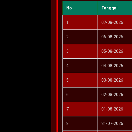
No
Tanggal
1
07-08-2026
2
06-08-2026
3
05-08-2026
4
04-08-2026
5
03-08-2026
6
02-08-2026
7
01-08-2026
8
31-07-2026