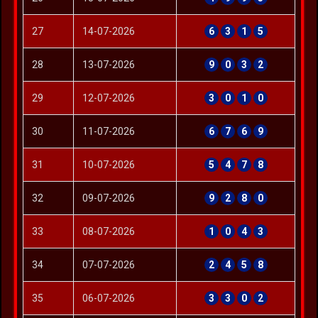
27
14-07-2026
6
3
1
5
28
13-07-2026
9
0
3
2
29
12-07-2026
3
0
1
0
30
11-07-2026
6
7
6
9
31
10-07-2026
5
4
7
8
32
09-07-2026
9
2
8
0
33
08-07-2026
1
0
4
3
34
07-07-2026
2
4
5
8
35
06-07-2026
3
3
0
2