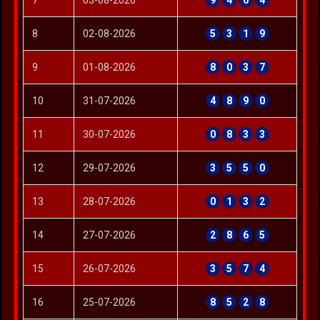
8
02-08-2026
5
3
1
9
9
01-08-2026
8
0
3
7
10
31-07-2026
4
8
9
0
11
30-07-2026
0
8
3
3
12
29-07-2026
3
5
5
0
13
28-07-2026
0
1
3
2
14
27-07-2026
2
8
6
5
15
26-07-2026
3
5
7
4
16
25-07-2026
8
5
2
8