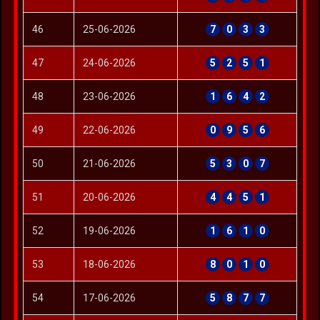
46
25-06-2026
7
0
3
3
47
24-06-2026
5
2
5
1
48
23-06-2026
1
6
4
2
49
22-06-2026
0
9
5
6
50
21-06-2026
5
3
0
7
51
20-06-2026
4
4
5
1
52
19-06-2026
1
6
1
0
53
18-06-2026
8
0
1
0
54
17-06-2026
5
8
7
7