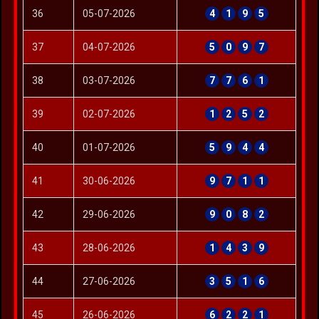
36
05-07-2026
4
1
9
5
37
04-07-2026
5
0
9
7
38
03-07-2026
7
7
6
1
39
02-07-2026
1
2
5
2
40
01-07-2026
5
9
4
4
41
30-06-2026
9
7
1
1
42
29-06-2026
9
0
8
2
43
28-06-2026
1
4
3
9
44
27-06-2026
3
5
1
6
45
26-06-2026
6
2
2
1