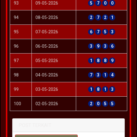
93
09-05-2026
5
7
0
0
94
08-05-2026
2
7
2
1
95
07-05-2026
6
7
5
3
96
06-05-2026
3
9
3
6
97
05-05-2026
1
8
8
9
98
04-05-2026
7
3
1
4
99
03-05-2026
1
8
1
3
100
02-05-2026
2
0
5
5
POST TERKAIT