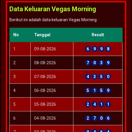
Data Keluaran Vegas Morning
Berikut ini adalah data keluaran Vegas Morning :
No
Tanggal
Result
1
09-08-2026
6
9
9
8
2
08-08-2026
7
0
3
9
3
07-08-2026
4
3
5
0
4
06-08-2026
5
1
5
9
5
05-08-2026
2
4
1
1
6
04-08-2026
2
7
0
6
7
03-08-2026
9
4
6
4