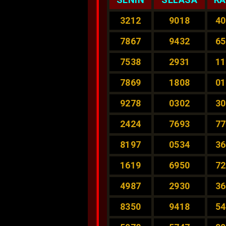
3212
9018
40
7867
9432
65
7538
2931
11
7869
1808
01
9278
0302
30
2424
7693
77
8197
0534
36
1619
6950
72
4987
2930
36
8350
9418
54