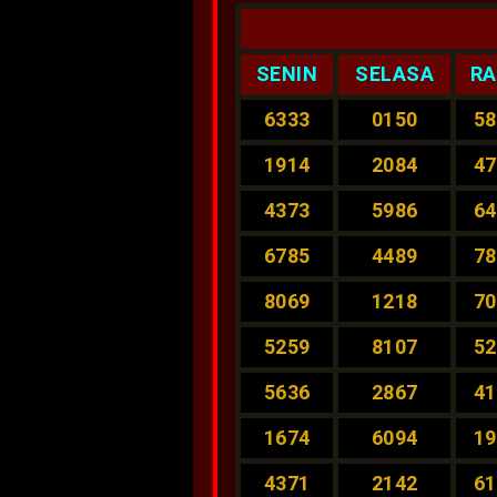
SENIN
SELASA
RA
6333
0150
58
1914
2084
47
4373
5986
64
6785
4489
78
8069
1218
70
5259
8107
52
5636
2867
41
1674
6094
19
4371
2142
61