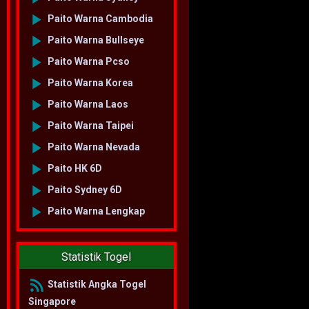
Paito Warna Cambodia
Paito Warna Bullseye
Paito Warna Pcso
Paito Warna Korea
Paito Warna Laos
Paito Warna Taipei
Paito Warna Nevada
Paito HK 6D
Paito Sydney 6D
Paito Warna Lengkap
Statistik Togel
Statistik Angka Togel
Singapore