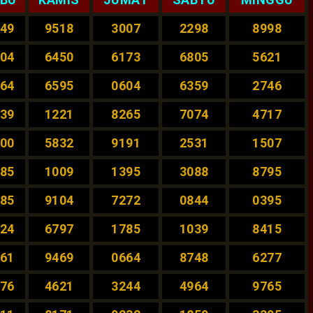
49
9518
3007
2298
8998
04
6450
6173
6805
5621
64
6595
0604
6359
2746
39
1221
8265
7074
4717
00
5832
9191
2531
1507
85
1009
1395
3088
8795
85
9104
7272
0844
0395
24
6797
1785
1039
8415
61
9469
0664
8748
6277
76
4621
3244
4964
9765