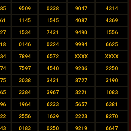
85
9509
0338
9047
4314
61
1145
1545
4087
4369
27
1534
7431
9490
1556
18
0146
0324
9994
6625
34
7894
6572
XXXX
XXXX
74
7597
4540
9206
2250
75
3038
3431
8727
3190
65
3384
3967
3221
1083
96
1964
6233
5657
6381
22
2556
1639
2223
8270
43
0183
0250
9219
6647