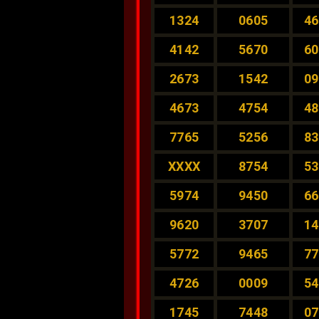
1324
0605
46
4142
5670
60
2673
1542
09
4673
4754
48
7765
5256
83
XXXX
8754
53
5974
9450
66
9620
3707
14
5772
9465
77
4726
0009
54
1745
7448
07