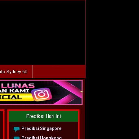
ito Sydney 6D
Prediksi Hari Ini
Prediksi Singapore
Prediksi Hongkong