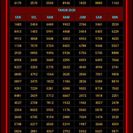
6179
2570
5500
8946
1823
8883
1162
TAHUN 2020
SEN
SEL
RAB
KAM
JUM
SAB
MIN
1683
3454
6469
9902
2766
3461
2530
8413
1403
5991
4468
3404
0455
6229
9913
4868
0648
4202
6902
9738
4635
1138
7079
3734
0653
6788
9440
5507
2923
0800
9496
5926
5756
5743
8888
8958
2445
3669
2295
6959
6493
7066
8227
2250
5770
2622
4043
4990
2741
6845
4792
1564
2625
2060
7301
9858
0897
2473
1822
1186
2826
5380
8874
9291
7229
0281
6388
9055
8718
7563
8481
2639
3712
6667
2472
1818
2251
4527
2738
7812
1922
1963
4557
2478
2304
8633
3933
1176
3063
5870
3959
2643
6745
9194
2480
7424
1474
2320
5748
6217
6563
5219
1987
2646
4359
5836
2881
4367
2792
5062
5621
9871