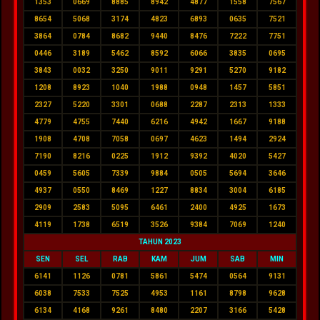
1353
0669
8885
8942
4877
1558
7567
8654
5068
3174
4823
6893
0635
7521
3864
0784
8682
9440
8476
7222
7751
0446
3189
5462
8592
6066
3835
0695
3843
0032
3250
9011
9291
5270
9182
1208
8923
1040
1988
0948
1457
5851
2327
5220
3301
0688
2287
2313
1333
4779
4755
7440
6216
4942
1667
9188
1908
4708
7058
0697
4623
1494
2924
7190
8216
0225
1912
9392
4020
5427
0459
5605
7339
9884
0505
5694
3646
4937
0550
8469
1227
8834
3004
6185
2909
2583
5095
6461
2400
4925
1673
4119
1738
6519
3526
9384
7069
1240
TAHUN 2023
SEN
SEL
RAB
KAM
JUM
SAB
MIN
6141
1126
0781
5861
5474
0564
9131
6038
7533
7525
4953
1161
8798
9628
6134
4168
9261
8480
2207
3166
5428