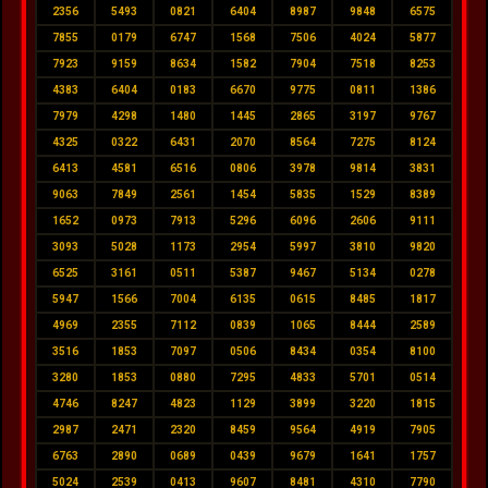
2356
5493
0821
6404
8987
9848
6575
7855
0179
6747
1568
7506
4024
5877
7923
9159
8634
1582
7904
7518
8253
4383
6404
0183
6670
9775
0811
1386
7979
4298
1480
1445
2865
3197
9767
4325
0322
6431
2070
8564
7275
8124
6413
4581
6516
0806
3978
9814
3831
9063
7849
2561
1454
5835
1529
8389
1652
0973
7913
5296
6096
2606
9111
3093
5028
1173
2954
5997
3810
9820
6525
3161
0511
5387
9467
5134
0278
5947
1566
7004
6135
0615
8485
1817
4969
2355
7112
0839
1065
8444
2589
3516
1853
7097
0506
8434
0354
8100
3280
1853
0880
7295
4833
5701
0514
4746
8247
4823
1129
3899
3220
1815
2987
2471
2320
8459
9564
4919
7905
6763
2890
0689
0439
9679
1641
1757
5024
2539
0413
9607
8481
4310
7790