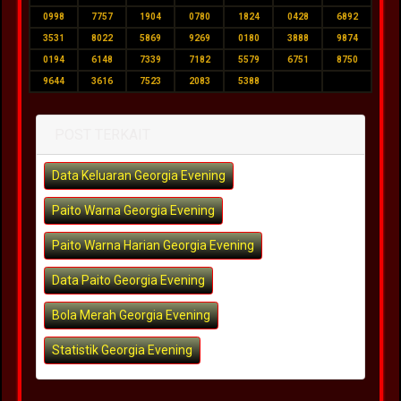
0998
7757
1904
0780
1824
0428
6892
3531
8022
5869
9269
0180
3888
9874
0194
6148
7339
7182
5579
6751
8750
9644
3616
7523
2083
5388
POST TERKAIT
Data Keluaran Georgia Evening
Paito Warna Georgia Evening
Paito Warna Harian Georgia Evening
Data Paito Georgia Evening
Bola Merah Georgia Evening
Statistik Georgia Evening