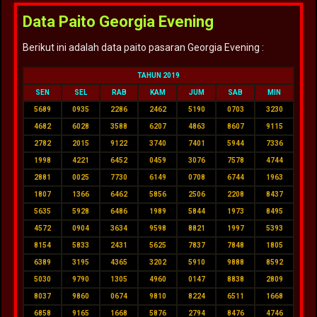
Data Paito Georgia Evening
Berikut ini adalah data paito pasaran Georgia Evening :
TAHUN 2019
SEN
SEL
RAB
KAM
JUM
SAB
MIN
5689
0935
2286
2462
5190
0703
3230
4682
6028
3588
6207
4863
8607
9115
2782
2015
9122
3740
7401
5944
7336
1998
4221
6452
0459
3076
7578
4744
2881
0025
7730
6149
0708
6744
1963
1807
1366
6462
5856
2506
2208
8437
5635
5928
6486
1989
5844
1973
8495
4572
0904
3634
9598
8821
1997
5393
8154
5833
2431
5625
7837
7848
1805
6389
3195
4365
3202
5910
9888
8592
5030
9790
1305
4960
0147
8838
2809
8037
9860
0674
9810
8224
6511
1668
6858
9165
1668
5876
2794
8476
4746