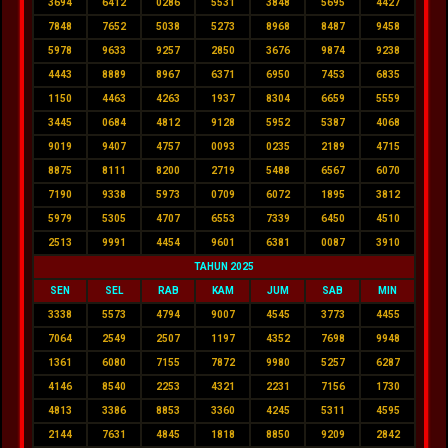
3694
6412
0286
5531
3848
5695
4427
7848
7652
5038
5273
8968
8487
9458
5978
9633
9257
2850
3676
9874
9238
4443
8889
8967
6371
6950
7453
6835
1150
4463
4263
1937
8304
6659
5559
3445
0684
4812
9128
5952
5387
4068
9019
9407
4757
0093
0235
2189
4715
8875
8111
8200
2719
5488
6567
6070
7190
9338
5973
0709
6072
1895
3812
5979
5305
4707
6553
7339
6450
4510
2513
9991
4454
9601
6381
0087
3910
TAHUN 2025
SEN
SEL
RAB
KAM
JUM
SAB
MIN
3338
5573
4794
9007
4545
3773
4455
7064
2549
2507
1197
4352
7698
9948
1361
6080
7155
7872
9980
5257
6287
4146
8540
2253
4321
2231
7156
1730
4813
3386
8853
3360
4245
5311
4595
2144
7631
4845
1818
8850
9209
2842