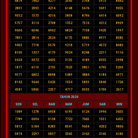
6879
7462
4277
2545
3758
5973
8442
2801
2093
4214
6148
5676
3691
9055
9552
1573
4316
3858
8796
6414
6092
5757
4114
2708
1352
7516
4212
8909
0606
6546
6962
6824
7158
3425
1997
7851
2814
2024
6175
0885
8971
8585
9403
7718
5570
9218
5719
4572
8083
8105
1337
4179
9024
8248
2211
9116
0424
3072
4435
3135
4189
8355
3998
1877
6110
2735
7023
3851
6705
0200
9571
6802
8898
5489
4884
5184
6971
8142
9644
5420
1554
5893
5840
1726
4581
5865
2257
4717
0593
5700
2617
TAHUN 2024
SEN
SEL
RAB
KAM
JUM
SAB
MIN
1089
1278
6958
6190
0124
3996
3655
7789
0694
0138
7722
7665
1551
6453
5813
5184
8283
8541
9604
4202
9806
5874
2297
0837
2565
2163
2165
6180