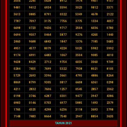
3556
2245
5638
8912
1974
9401
9157
9481
9412
6934
5594
3023
9812
3371
3613
0885
8791
0322
5349
4678
2122
7787
7097
3175
7756
3775
1334
4057
6698
0723
9436
9717
2504
6036
0780
0694
9507
0464
5877
9276
4265
1440
2460
9688
6843
1847
1376
7185
5683
4951
4577
8079
4224
5025
5982
5992
9174
6991
6483
1067
3504
9085
4010
9638
8429
2712
9754
6035
3060
9749
0284
7455
7699
5322
7938
8021
8105
5729
2693
3396
3661
4795
4886
8264
8869
8799
9305
0817
6608
6361
0298
4211
2832
7606
1257
0545
2857
2362
0198
3746
6287
0301
9477
3947
4386
6983
0146
0703
6977
5885
1493
2379
1765
4325
4298
6236
3118
3693
3798
7148
7483
8664
7540
2947
8854
3635
TAHUN 2021