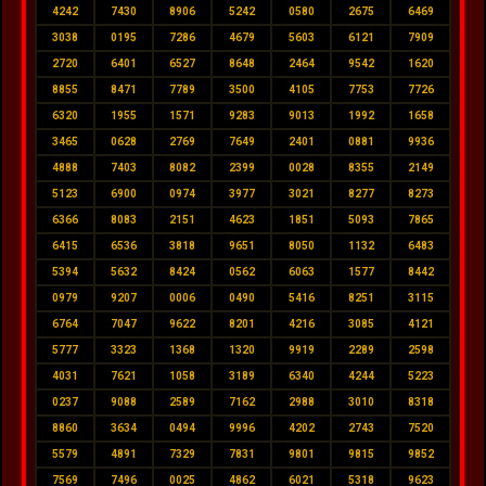
4242
7430
8906
5242
0580
2675
6469
3038
0195
7286
4679
5603
6121
7909
2720
6401
6527
8648
2464
9542
1620
8855
8471
7789
3500
4105
7753
7726
6320
1955
1571
9283
9013
1992
1658
3465
0628
2769
7649
2401
0881
9936
4888
7403
8082
2399
0028
8355
2149
5123
6900
0974
3977
3021
8277
8273
6366
8083
2151
4623
1851
5093
7865
6415
6536
3818
9651
8050
1132
6483
5394
5632
8424
0562
6063
1577
8442
0979
9207
0006
0490
5416
8251
3115
6764
7047
9622
8201
4216
3085
4121
5777
3323
1368
1320
9919
2289
2598
4031
7621
1058
3189
6340
4244
5223
0237
9088
2589
7162
2988
3010
8318
8860
3634
0494
9996
4202
2743
7520
5579
4891
7329
7831
9801
9815
9852
7569
7496
0025
4862
6021
5318
9623