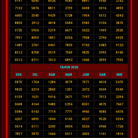
9197
6045
6926
9580
8897
5940
2142
7132
5876
8811
2739
0698
3016
4893
4405
3540
9429
5728
1954
5513
4342
8850
2912
4818
5084
5983
3156
2875
3725
5956
3219
6671
3622
1909
2925
7951
8059
1851
0356
7908
2796
0929
1489
2761
0461
7830
9742
5483
9122
8312
8708
3519
7369
9825
3993
8145
0312
8711
7612
6892
1060
2099
7935
TAHUN 2026
SEN
SEL
RAB
KAM
JUM
SAB
MIN
5870
1764
1284
4579
7071
4618
5475
9823
6214
2860
1201
2472
0569
5540
0159
1021
9416
2671
7197
7013
2294
0608
4164
9480
5294
8301
4075
7667
5086
0142
7714
7771
4960
4080
6476
4267
6895
1844
0163
6527
9520
5394
3614
6111
2243
0004
3536
0960
1726
7857
3873
1666
0611
2650
1161
1816