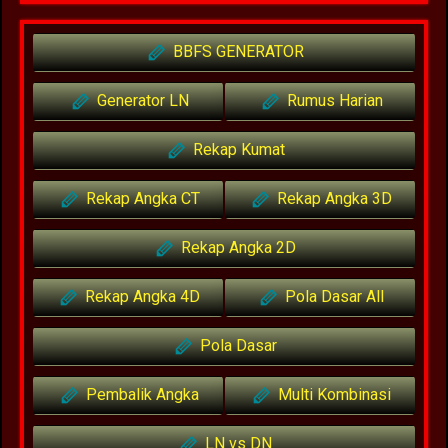
BBFS GENERATOR
Generator LN
Rumus Harian
Rekap Kumat
Rekap Angka CT
Rekap Angka 3D
Rekap Angka 2D
Rekap Angka 4D
Pola Dasar All
Pola Dasar
Pembalik Angka
Multi Kombinasi
LN vs DN