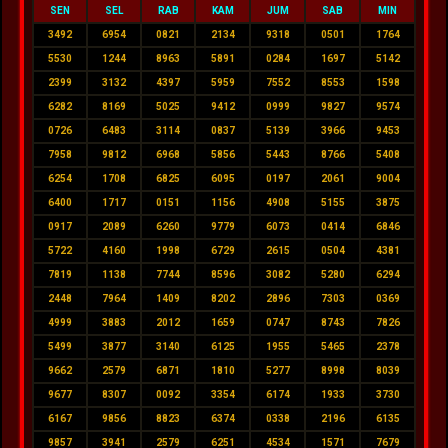
SEN
SEL
RAB
KAM
JUM
SAB
MIN
3492
6954
0821
2134
9318
0501
1764
5530
1244
8963
5891
0284
1697
5142
2399
3132
4397
5959
7552
8553
1598
6282
8169
5025
9412
0999
9827
9574
0726
6483
3114
0837
5139
3966
9453
7958
9812
6968
5856
5443
8766
5408
6254
1708
6825
6095
0197
2061
9004
6400
1717
0151
1156
4908
5155
3875
0917
2089
6260
9779
6073
0414
6846
5722
4160
1998
6729
2615
0504
4381
7819
1138
7744
8596
3082
5280
6294
2448
7964
1409
8202
2896
7303
0369
4999
3883
2012
1659
0747
8743
7826
5499
3877
3140
6125
1955
5465
2378
9662
2579
6871
1810
5277
8998
8039
9677
8307
0092
3354
6174
1933
3730
6167
9856
8823
6374
0338
2196
6135
9857
3941
2579
6251
4534
1571
7679