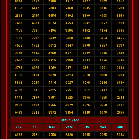
6483
9679
6988
1917
9897
4469
3522
8373
4447
7883
2468
9545
1816
0280
2561
2435
5656
9892
1309
4003
8658
3480
4539
8674
4253
5532
3077
3899
7175
7581
7196
3686
9152
1174
8396
7519
7582
2349
2320
0430
5363
6176
4652
1722
0012
0847
3998
9257
9639
2085
3313
3650
5771
9769
9495
7530
4646
8305
8915
7350
8247
6276
4595
2738
6466
1269
2171
4361
1701
0998
0309
7498
9078
7823
5628
8800
7284
5566
0285
7716
0227
9298
7136
6939
4568
5341
2325
2251
6912
7447
5032
8111
7190
3781
1225
3356
4255
2514
2838
8409
8755
3079
3275
3528
7842
6493
3212
8372
3154
9148
6049
2955
TAHUN 2022
SEN
SEL
RAB
KAM
JUM
SAB
MIN
6988
2961
7458
6320
9465
7465
5483