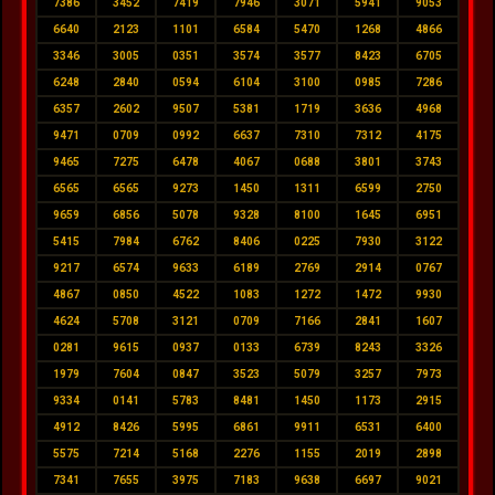
7386
3452
7419
7946
3071
5941
9053
6640
2123
1101
6584
5470
1268
4866
3346
3005
0351
3574
3577
8423
6705
6248
2840
0594
6104
3100
0985
7286
6357
2602
9507
5381
1719
3636
4968
9471
0709
0992
6637
7310
7312
4175
9465
7275
6478
4067
0688
3801
3743
6565
6565
9273
1450
1311
6599
2750
9659
6856
5078
9328
8100
1645
6951
5415
7984
6762
8406
0225
7930
3122
9217
6574
9633
6189
2769
2914
0767
4867
0850
4522
1083
1272
1472
9930
4624
5708
3121
0709
7166
2841
1607
0281
9615
0937
0133
6739
8243
3326
1979
7604
0847
3523
5079
3257
7973
9334
0141
5783
8481
1450
1173
2915
4912
8426
5995
6861
9911
6531
6400
5575
7214
5168
2276
1155
2019
2898
7341
7655
3975
7183
9638
6697
9021