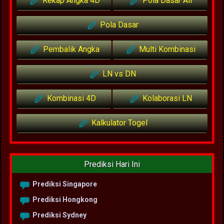
Rekap Angka 4D
Pola Dasar All
Pola Dasar
Pembalik Angka
Multi Kombinasi
LN vs DN
Kombinasi 4D
Kolaborasi LN
Kalkulator Togel
Prediksi Hari Ini
Prediksi Singapore
Prediksi Hongkong
Prediksi Sydney