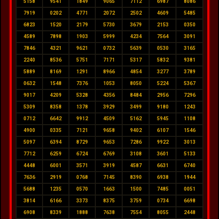
5158
9541
1849
9065
7112
6987
8086
7919
0202
4771
2072
2502
4609
5485
6823
1520
2179
5730
3679
2153
0350
4589
7898
1903
5999
4234
7564
3091
7846
4321
9621
0732
5639
0530
3165
2240
8536
5751
7171
5317
5832
9381
5889
8169
1291
8966
4854
3277
3789
0632
1548
7376
1053
8050
5224
5367
9017
4209
5328
4356
8484
2956
7296
5309
8358
1378
3929
3499
9180
1243
0712
6642
9912
4509
5162
5945
1108
4900
0335
7121
9658
9402
6107
1546
5097
6394
8729
9653
7286
9922
3013
7712
6259
6724
6769
3108
3601
5133
4448
6001
3571
3919
4587
6631
6740
7636
2919
0768
7145
8390
6938
1944
5688
1235
0570
1663
1500
7485
0051
3814
6166
3373
8375
3759
0734
6698
6908
8339
1888
7638
7554
8055
2448