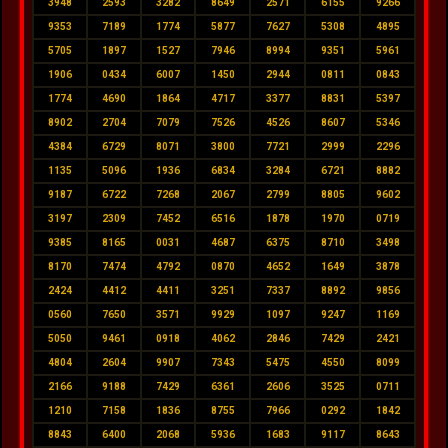
3948
2593
3282
8649
2571
6155
9266
9353
7189
1774
5877
7627
5308
4895
5705
1897
1527
7946
8994
9351
5961
1906
0434
6007
1450
2944
0811
0843
1774
4690
1864
4717
3377
8831
5397
8902
2704
7079
7526
4526
8607
5346
4384
6729
8071
3800
7721
2999
2296
1135
5096
1936
6834
3284
6721
8882
9187
6722
7268
2067
2799
8805
9602
3197
2309
7452
6516
1878
1970
0719
9385
8165
0031
4687
6375
8710
3498
8170
7474
4792
0870
4652
1649
3878
2424
4412
4411
3251
7337
8892
9856
0560
7650
3571
9929
1097
9247
1169
5050
9461
0918
4062
2846
7429
2421
4804
2604
9907
7343
5475
4550
8099
2166
9188
7429
6361
2606
3525
0711
1210
7158
1836
8755
7966
0292
1842
8843
6400
2068
5936
1683
9117
8643