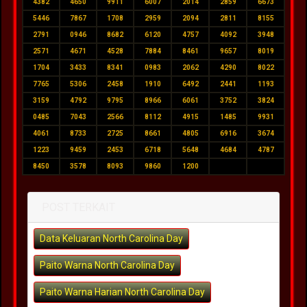
4382
4650
9911
6007
2014
2859
6673
5446
7867
1708
2959
2094
2811
8155
2791
0946
8682
6120
4757
4092
3948
2571
4671
4528
7884
8461
9657
8019
1704
3433
8341
0983
2062
4290
8022
7765
5306
2458
1910
6492
2441
1193
3159
4792
9795
8966
6061
3752
3824
0485
7043
2566
8112
4915
1485
9931
4061
8733
2725
8661
4805
6916
3674
1223
9459
2453
6718
5648
4684
4787
8450
3578
8093
9860
1200
POST TERKAIT
Data Keluaran North Carolina Day
Paito Warna North Carolina Day
Paito Warna Harian North Carolina Day