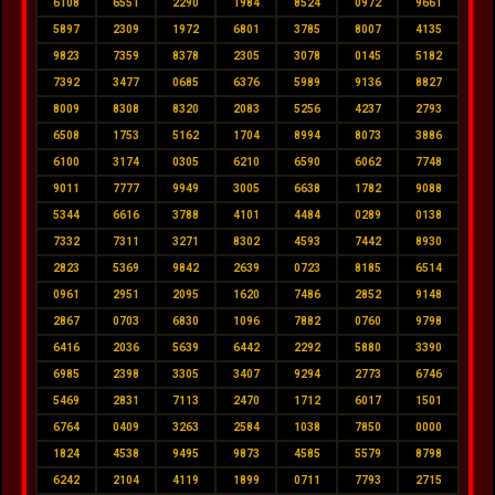
6108
6551
2290
1984
8524
0972
9661
5897
2309
1972
6801
3785
8007
4135
9823
7359
8378
2305
3078
0145
5182
7392
3477
0685
6376
5989
9136
8827
8009
8308
8320
2083
5256
4237
2793
6508
1753
5162
1704
8994
8073
3886
6100
3174
0305
6210
6590
6062
7748
9011
7777
9949
3005
6638
1782
9088
5344
6616
3788
4101
4484
0289
0138
7332
7311
3271
8302
4593
7442
8930
2823
5369
9842
2639
0723
8185
6514
0961
2951
2095
1620
7486
2852
9148
2867
0703
6830
1096
7882
0760
9798
6416
2036
5639
6442
2292
5880
3390
6985
2398
3305
3407
9294
2773
6746
5469
2831
7113
2470
1712
6017
1501
6764
0409
3263
2584
1038
7850
0000
1824
4538
9495
9873
4585
5579
8798
6242
2104
4119
1899
0711
7793
2715