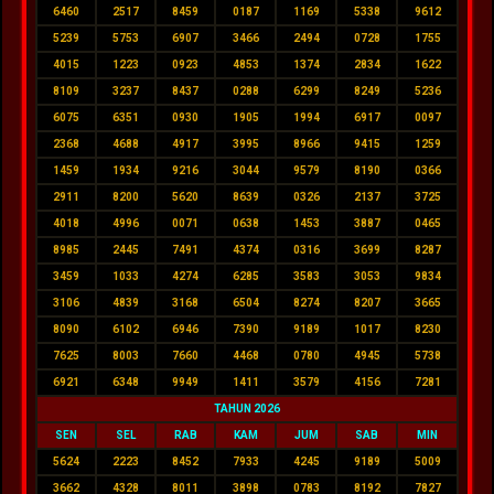
6460
2517
8459
0187
1169
5338
9612
5239
5753
6907
3466
2494
0728
1755
4015
1223
0923
4853
1374
2834
1622
8109
3237
8437
0288
6299
8249
5236
6075
6351
0930
1905
1994
6917
0097
2368
4688
4917
3995
8966
9415
1259
1459
1934
9216
3044
9579
8190
0366
2911
8200
5620
8639
0326
2137
3725
4018
4996
0071
0638
1453
3887
0465
8985
2445
7491
4374
0316
3699
8287
3459
1033
4274
6285
3583
3053
9834
3106
4839
3168
6504
8274
8207
3665
8090
6102
6946
7390
9189
1017
8230
7625
8003
7660
4468
0780
4945
5738
6921
6348
9949
1411
3579
4156
7281
TAHUN 2026
SEN
SEL
RAB
KAM
JUM
SAB
MIN
5624
2223
8452
7933
4245
9189
5009
3662
4328
8011
3898
0783
8192
7827