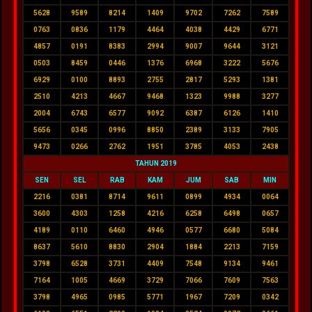
5628
9589
8214
1409
9702
7262
7589
0763
0836
1179
4464
4038
4429
6771
4857
0191
8383
2994
9007
9644
3121
0503
8459
0446
1376
6968
3222
5676
6929
0100
8893
2755
2817
5293
1381
2510
4213
4667
9468
1323
9988
3277
2004
6743
6577
9092
6387
6126
1410
5656
0345
0996
8850
2389
3133
7905
9473
0266
2762
1951
3785
4053
2438
TAHUN 2019
SEN
SEL
RAB
KAM
JUM
SAB
MIN
2216
0381
8714
9611
0899
4934
0064
3600
4303
1258
4216
6258
6498
0657
4189
0110
6460
4946
0577
6680
5084
8637
5610
8830
2904
1884
2213
7159
3798
6528
3731
4409
7548
9134
9461
7164
1005
4669
3729
7066
7609
7563
3798
4965
0985
5771
1967
7209
0342