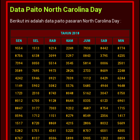
Data Paito North Carolina Day
Berikut ini adalah data paito pasaran North Carolina Day :
TAHUN 2018
SEN
SEL
RAB
KAM
JUM
SAB
MIN
9554
1513
9214
2249
7930
8442
8774
8756
6138
3099
3297
0843
3795
4235
7394
0050
5514
3545
5814
0006
2501
3589
7695
9973
2826
2733
8609
2248
4242
5946
0921
7039
1112
0429
6244
1149
5902
5082
5576
5685
4944
9648
1723
2310
8743
8048
5162
3047
0750
8012
6700
9128
8644
0335
6123
6961
8847
3177
7303
9232
4687
8754
1715
0596
1712
1151
8279
8549
2356
1417
1517
8720
8869
4215
2806
8032
5609
5282
5751
4341
5223
8707
6501
4305
8767
8137
0506
5899
5905
1202
0859