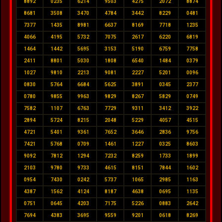
8892
0235
6214
9503
4275
2072
8874
8681
3508
3470
4784
3442
8229
0481
7377
1435
8981
6637
8169
7718
1235
4066
4195
5732
7075
2617
6220
6819
1464
1442
5695
3153
5190
6759
7758
2411
8801
5030
1808
6540
1484
0379
1027
9810
2213
9081
2227
5201
0096
0830
5764
6684
5625
3891
0345
2377
0780
9855
9963
9829
8267
5829
0749
7582
1107
6763
7729
9311
3412
3922
2894
5724
8215
2048
5229
4057
4515
4721
5401
9361
7652
3646
2836
9756
7421
5768
0709
1461
1227
0325
8603
9092
7812
1294
7232
8259
1733
1899
2103
9780
9733
4615
8151
7844
1602
0954
7430
0242
5737
1065
2985
1163
4387
1562
4124
8187
4638
0695
1135
0751
0645
4203
7175
5226
0883
2642
7694
4383
3695
9559
9201
0618
8269