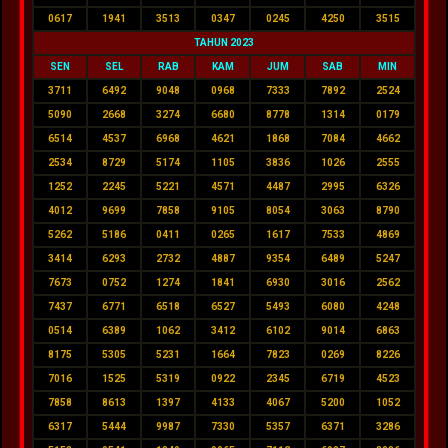
0617
1941
3513
0347
0245
4250
3515
TAHUN 2023
SEN
SEL
RAB
KAM
JUM
SAB
MIN
3711
6492
9048
0968
7333
7892
2524
5090
2668
3274
6680
8778
1314
0179
6514
4537
6968
4621
1868
7084
4662
2534
8729
5174
1105
3836
1026
2555
1252
2245
5221
4571
4487
2995
6326
4012
9699
7858
9105
8054
3063
8790
5262
5186
0411
0265
1617
7533
4869
3414
6293
2732
4887
9354
6489
5247
7673
0752
1274
1841
6930
3016
2562
7437
6771
6518
6527
5493
6080
4248
0514
6389
1062
3412
6102
9014
6863
8175
5305
5231
1664
7823
0269
8226
7016
1525
5319
0922
2345
6719
4523
7858
8613
1397
4133
4067
5200
1052
6317
5444
9987
7330
5357
6371
3286