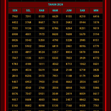
TAHUN 2024
SEN
SEL
RAB
KAM
JUM
SAB
MIN
7963
7391
0133
6629
9155
8210
6416
4432
3768
8607
7613
3682
0944
1074
7333
9136
1853
8786
6264
8231
9019
6908
4001
7973
8630
9608
5670
3194
0826
3342
5250
4790
3228
2985
8151
5399
5902
3864
6819
2461
8096
0779
6103
4897
8524
3257
8834
5870
0084
7307
1135
0211
5533
7053
2929
8772
9782
4180
1011
4562
8713
1062
0631
4909
4534
5619
1568
2148
6718
3825
2810
8236
3973
7951
1148
0179
6268
9407
6952
7950
2165
4662
2554
4457
2298
4360
2760
2504
6844
7635
5086
0076
7347
5931
3549
2419
8059
0617
9057
0608
4003
9865
3457
8862
7806
5163
8682
8098
5130
7160
8438
7761