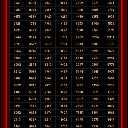
7759
5568
8835
8064
3829
9775
6301
1707
0778
0853
2697
1000
5565
4791
4658
9589
5920
9230
4430
6353
1903
5729
1526
4386
8183
0553
9466
7556
6530
4422
3840
6880
7788
3463
7120
3244
3924
7263
1779
3459
9324
3354
1693
4637
9636
2704
3949
8900
6175
1266
0715
9283
4812
9947
4895
8578
9954
6572
2354
8783
8310
2027
5941
6202
2374
6442
9621
3297
2399
6776
8212
5695
4801
8487
5644
1649
9979
3908
8629
4668
6041
5443
9611
4668
2522
3247
2827
6169
7497
1156
9200
4180
5768
2162
4523
5298
3379
1108
5671
5720
3981
1083
4167
3997
8424
1899
7932
0404
9861
3402
8079
3609
3262
0694
1874
7924
7385
8881
1868
2310
8329
2211
2632
0146
3278
8444
1163
4684
4945
7704
6951
1878
6246