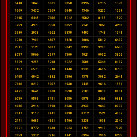
6440
2040
8002
9850
8996
6236
1378
1609
3432
0369
6540
4346
5250
1339
0495
6448
7456
8212
6582
8135
1522
5259
4975
7550
3052
7241
7060
4203
3580
2038
4562
5838
9483
1748
1541
1240
7901
4357
4828
4006
5812
6497
2511
2123
6887
5042
3990
9203
6606
8037
5866
0377
7300
4821
0952
3806
3429
9253
5298
6222
7508
5344
0197
9157
6575
3718
1440
3239
4696
8756
6455
6842
4882
7386
7378
3082
2641
7486
0210
3057
6930
7445
9616
1534
4421
3641
9908
6598
2183
0038
8834
6039
8599
5451
8050
0578
2468
0888
4986
3914
9890
3036
3930
9640
0000
9347
3117
8441
9898
8712
7521
4932
2471
8685
4361
5486
3238
1808
2340
1021
8772
8938
6223
4759
9919
7025
0353
2332
7216
4141
6994
7906
0275