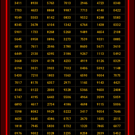
3411
8930
5763
7013
2946
4723
0340
7703
4633
8868
9987
7713
4140
0422
9549
5503
8142
0833
9532
8248
5583
8345
3678
6104
1342
6764
1438
0332
5901
1733
8268
5260
9489
4654
2108
5645
0958
0896
3273
7539
9331
0885
6815
7611
2046
3780
8600
5671
3610
6449
2130
6395
3186
9267
1113
5492
3668
1559
4178
4233
4919
0126
0329
6194
3021
3903
7102
0406
5092
1148
5430
7210
1803
1563
6590
9004
7075
7017
8170
6357
2971
1165
9143
4421
4143
0122
2000
9328
5366
9650
2408
5747
4195
6443
5506
4964
3599
5059
6893
4617
2734
4186
4698
9115
5006
1598
8082
9929
0222
3417
9054
7646
4635
0645
4386
0757
2670
1035
2315
1818
7945
5830
0732
1320
7865
6077
0976
9002
0328
3235
8258
2039
5452