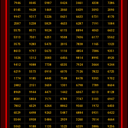
7946
0045
5987
0424
3461
4338
7286
0145
9628
1469
2060
0439
3093
2090
9947
9317
5226
0631
6633
0731
4170
2587
5238
5829
4633
6287
7191
1084
5575
8571
9024
6115
8894
4063
6632
5313
7501
6251
9508
7436
6177
5562
3575
9283
5473
2015
7838
1165
1323
8613
9797
5673
1110
4854
7386
9351
1026
1312
3083
6456
9814
8995
4920
9412
9088
7738
6535
7924
3664
9244
6219
5573
0910
6070
7126
7822
6725
1774
9185
4445
7548
8478
9393
9702
2482
2151
3659
1301
6798
7789
8604
8969
9944
4471
1442
6067
6513
8128
8581
5804
7171
8789
7747
3103
6947
7802
6529
6264
8862
9560
1972
6450
6529
6498
9263
5487
6884
0931
6422
5544
0958
5486
2939
3260
7014
4664
5063
9188
1135
1523
6339
3886
9256