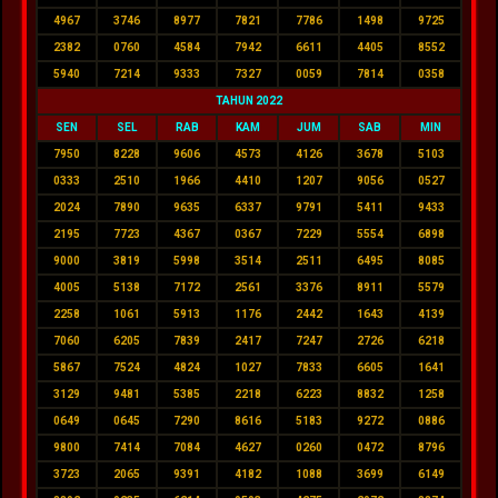
4967
3746
8977
7821
7786
1498
9725
2382
0760
4584
7942
6611
4405
8552
5940
7214
9333
7327
0059
7814
0358
TAHUN 2022
SEN
SEL
RAB
KAM
JUM
SAB
MIN
7950
8228
9606
4573
4126
3678
5103
0333
2510
1966
4410
1207
9056
0527
2024
7890
9635
6337
9791
5411
9433
2195
7723
4367
0367
7229
5554
6898
9000
3819
5998
3514
2511
6495
8085
4005
5138
7172
2561
3376
8911
5579
2258
1061
5913
1176
2442
1643
4139
7060
6205
7839
2417
7247
2726
6218
5867
7524
4824
1027
7833
6605
1641
3129
9481
5385
2218
6223
8832
1258
0649
0645
7290
8616
5183
9272
0886
9800
7414
7084
4627
0260
0472
8796
3723
2065
9391
4182
1088
3699
6149