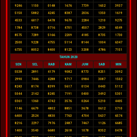
9246
1150
0148
1676
7739
1652
3937
5150
5882
4245
8387
2036
1350
1619
4533
6017
6478
9670
2284
1210
9275
1784
8738
0716
4701
4507
2829
6549
8575
7289
5166
2209
4185
8735
1730
2500
9228
4755
5114
8144
1004
6347
6735
8052
8400
8123
3208
4786
7151
TAHUN 2020
SEN
SEL
RAB
KAM
JUM
SAB
MIN
5538
2891
4179
9082
8773
8251
3092
2990
7446
4288
9717
0984
3087
1502
8243
8174
8399
5617
0134
0443
5112
5044
2142
8245
7191
0400
3492
5301
0361
1360
4742
3576
0264
5210
4405
1146
6679
4802
8851
3678
0612
3710
6400
2524
4830
7763
4704
5637
6574
8216
2297
7976
2487
7467
1126
6685
1400
3540
6680
2618
1078
8352
0478