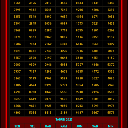
1268
3925
2810
4567
0614
5149
6445
7695
9932
9543
7347
9296
4706
4399
5353
5348
9890
9654
4154
6271
4051
5391
2845
5036
0099
1743
7621
7435
7868
0989
0282
7718
8035
1201
0268
5870
9567
3367
3882
1116
7853
3132
0784
7084
2162
6349
6146
3560
9322
8021
8032
2749
4275
7016
1385
7008
5457
3500
2197
0648
3818
4451
9182
0080
9309
2946
6038
5027
4146
5372
7937
7157
4293
4671
0335
4472
9356
3165
3193
9368
9599
9918
3627
4086
8186
4624
3929
5771
9554
1206
7945
4790
0730
1847
5566
2740
2124
0503
3527
6619
0071
9506
8839
3609
4097
6766
9691
6925
9030
0213
5299
6976
4800
5054
8415
2189
9187
9667
5579
TAHUN 2025
SEN
SEL
RAB
KAM
JUM
SAB
MIN