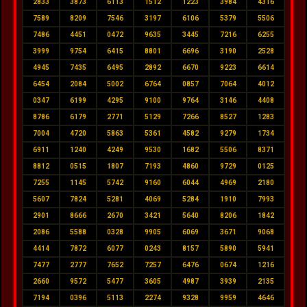
2833
3873
6113
1512
1223
3984
4316
7589
8209
7546
3197
6106
5379
5506
7486
4451
0472
9635
3445
7216
6255
3999
9754
6415
8801
6696
3190
2528
4945
7435
6495
2892
6670
9223
6614
6454
2084
5002
6764
0857
7064
4012
0347
6199
4295
9100
9764
3146
4408
8786
6179
2771
5129
7266
8527
1283
7004
4720
5863
5361
4582
9279
1734
6911
1240
4249
9530
1682
5506
8371
8812
0515
1807
7193
4860
9729
0125
7255
1145
5742
9160
6044
4969
2180
5607
7824
5281
4069
5284
1910
7993
2901
8666
2670
3421
5640
8206
1842
2086
5588
0328
9905
6069
3671
9068
4414
7872
6077
0243
8157
5890
5941
7477
2777
7652
7257
6476
0674
1216
2660
9572
5477
3605
4987
3939
2135
7194
0396
5113
2274
9328
9959
4646