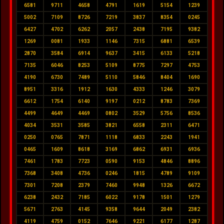
6581
9711
4658
4791
1619
5154
1239
5002
7109
8726
7219
3837
8354
0245
6427
4702
6262
2057
2438
7195
9382
1269
0081
1933
1146
7315
6881
6539
2870
3584
6914
9637
3415
6133
5218
7135
6046
8253
5109
8775
7297
4753
4190
6730
7489
5110
5846
8404
1690
8951
3316
1912
1630
4333
1246
3079
6612
1754
6140
9197
0212
8783
7369
4499
4649
4469
0802
3529
5756
8536
4034
3531
3585
3821
6558
2311
6471
0250
0765
7871
1118
6833
2243
1941
0465
1609
8618
3169
6862
6931
6936
7461
1783
7723
0590
9153
4846
8896
7368
3408
4736
0246
1815
4789
9109
7301
7208
2379
7460
9948
1326
6672
6238
2432
7185
6022
9178
1501
1279
5671
2763
4145
9358
9644
2049
2382
4119
4759
0152
7646
9221
6177
1287