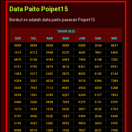
Data Paito Poipet15
Berikut ini adalah data paito pasaran Poipet15 :
TAHUN 2022
SEN
SEL
RAB
KAM
JUM
SAB
MIN
XXXX
XXXX
XXXX
XXXX
XXXX
2346
6827
1013
8712
3968
0275
4635
7861
0456
6875
0126
4184
6492
7490
0148
7233
5151
9790
3879
4010
8451
6417
0931
1434
9217
5435
3873
8030
0145
0144
9294
2267
6524
3840
5076
0386
7284
3643
7933
7112
8581
4936
6030
5268
5090
1961
6183
6227
6244
5137
1802
0466
2263
0828
7639
0279
3141
5309
1372
1530
1529
5623
2007
0525
5754
0747
4965
5025
1587
9499
2546
0440
5190
4247
3263
0055
9834
2692
3935
8088
8310
1284
1023
7827
6521
1958