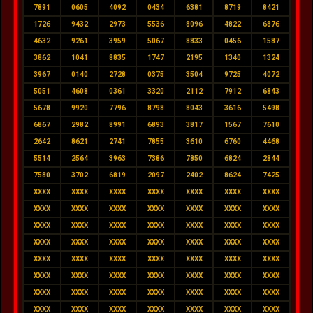
7891
0605
4092
0434
6381
8719
8421
1726
9432
2973
5536
8096
4822
6876
4632
9261
3959
5067
8833
0456
1587
3862
1041
8835
1747
2195
1340
1324
3967
0140
2728
0375
3504
9725
4072
5051
4608
0361
3320
2112
7912
6843
5678
9920
7796
8798
8043
3616
5498
6867
2982
8991
6893
3817
1567
7610
2642
8621
2741
7855
3610
6760
4468
5514
2564
3963
7386
7850
6824
2844
7580
3702
6819
2097
2402
8624
7425
XXXX
XXXX
XXXX
XXXX
XXXX
XXXX
XXXX
XXXX
XXXX
XXXX
XXXX
XXXX
XXXX
XXXX
XXXX
XXXX
XXXX
XXXX
XXXX
XXXX
XXXX
XXXX
XXXX
XXXX
XXXX
XXXX
XXXX
XXXX
XXXX
XXXX
XXXX
XXXX
XXXX
XXXX
XXXX
XXXX
XXXX
XXXX
XXXX
XXXX
XXXX
XXXX
XXXX
XXXX
XXXX
XXXX
XXXX
XXXX
XXXX
XXXX
XXXX
XXXX
XXXX
XXXX
XXXX
XXXX