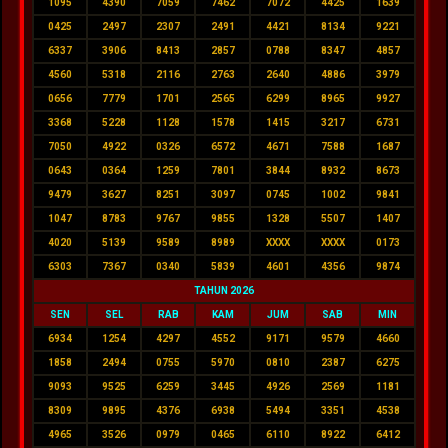
1095
4390
7059
7462
7072
4425
1639
0425
2497
2307
2491
4421
8134
9221
6337
3906
8413
2857
0788
8347
4857
4560
5318
2116
2763
2640
4886
3979
0656
7779
1701
2565
6299
8965
9927
3368
5228
1128
1578
1415
3217
6731
7050
4922
0326
6572
4671
7588
1687
0643
0364
1259
7801
3844
8932
8673
9479
3627
8251
3097
0745
1002
9841
1047
8783
9767
9855
1328
5507
1407
4020
5139
9589
8989
XXXX
XXXX
0173
6303
7367
0340
5839
4601
4356
9874
TAHUN 2026
SEN
SEL
RAB
KAM
JUM
SAB
MIN
6934
1254
4297
4552
9171
9579
4660
1858
2494
0755
5970
0810
2387
6275
9093
9525
6259
3445
4926
2569
1181
8309
9895
4376
6938
5494
3351
4538
4965
3526
0979
0465
6110
8922
6412