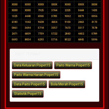
XXXX
XXXX
XXXX
XXXX
XXXX
XXXX
XXXX
XXXX
XXXX
7925
3764
2225
5668
1435
1025
4448
6965
0785
9002
0879
0056
6183
1042
9638
4654
9100
2463
4173
5861
3694
5718
3357
7673
3317
7578
2471
6839
7759
5722
2843
4402
0789
0693
8834
6293
5716
8522
6845
5096
POST TERKAIT
Data Keluaran Poipet15
Paito Warna Poipet15
Paito Warna Harian Poipet15
Data Paito Poipet15
Bola Merah Poipet15
Statistik Poipet15