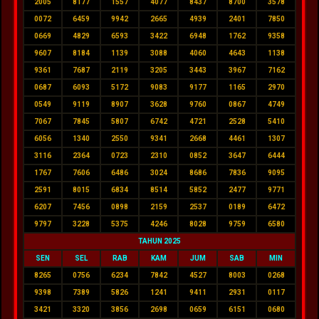
2005
8177
1557
4077
8437
8700
3578
0072
6459
9942
2665
4939
2401
7850
0669
4829
6593
3422
6948
1762
9358
9607
8184
1139
3088
4060
4643
1138
9361
7687
2119
3205
3443
3967
7162
0687
6093
5172
9083
9177
1165
2970
0549
9119
8907
3628
9760
0867
4749
7067
7845
5807
6742
4721
2528
5410
6056
1340
2550
9341
2668
4461
1307
3116
2364
0723
2310
0852
3647
6444
1767
7606
6486
3024
8686
7836
9095
2591
8015
6834
8514
5852
2477
9771
6207
7456
0898
2159
2537
0189
6472
9797
3228
5375
4246
8028
9759
6580
TAHUN 2025
SEN
SEL
RAB
KAM
JUM
SAB
MIN
8265
0756
6234
7842
4527
8003
0268
9398
7389
5826
1241
9411
2931
0117
3421
3320
3856
2698
0659
6151
0680