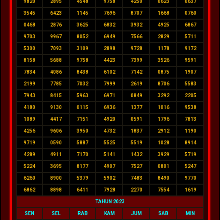
9820
2895
4548
9758
4250
0623
0637
3545
6423
1145
7696
8707
1668
0760
0468
2876
3625
6832
3932
4925
6867
9703
9967
8052
6949
7566
2829
5711
5300
7093
3109
2898
9728
1178
9172
8158
5688
9758
4423
7399
3526
9591
7834
4086
8438
6102
7142
0875
1907
2199
7785
7032
7999
2619
8706
5583
7943
8415
5963
6971
0849
3292
2205
4180
9130
0115
6936
1377
1016
9538
1089
4417
7151
4920
0591
1796
7813
4256
9606
3950
4732
1837
2912
1190
9719
0590
5887
5525
5519
1028
8914
4289
4911
7170
5141
1432
3929
5719
5224
3695
8177
4907
7527
0801
5247
6260
8900
5379
5902
7483
8490
9770
6862
8898
6411
7928
2270
7554
1619
TAHUN 2023
SEN
SEL
RAB
KAM
JUM
SAB
MIN