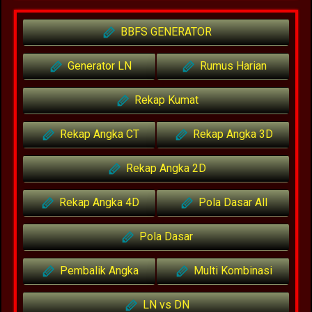
BBFS GENERATOR
Generator LN
Rumus Harian
Rekap Kumat
Rekap Angka CT
Rekap Angka 3D
Rekap Angka 2D
Rekap Angka 4D
Pola Dasar All
Pola Dasar
Pembalik Angka
Multi Kombinasi
LN vs DN