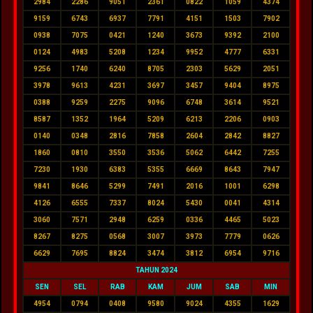
2984
2286
9051
2361
0822
1059
4374
9159
6743
6937
7791
4151
1503
7902
0938
7075
0421
1240
3673
9392
2100
0124
4983
5208
1234
9952
4777
6331
9256
1740
6240
8705
2303
5629
2051
3978
9613
4231
3697
3457
9404
8975
0388
9259
2275
9096
6748
3614
9521
8587
1352
1964
5209
6213
2206
0903
0140
0348
2816
7858
2604
2842
8827
1860
0810
3550
3536
5062
6442
7255
7230
1930
6383
5355
6669
8643
7947
9841
8646
5299
7491
2016
1001
6298
4126
6555
7337
8024
5430
0041
4314
3060
7571
2948
6259
0336
4465
5023
8267
8275
0568
3007
3973
7779
0626
6629
7695
8824
3474
3812
6954
9716
TAHUN 2024
SEN
SEL
RAB
KAM
JUM
SAB
MIN
4954
0794
0408
9580
9024
4355
1629