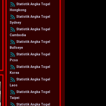
Statistik Angka Togel
Hongkong
Statistik Angka Togel
Sydney
Statistik Angka Togel
Cambodia
Statistik Angka Togel
Bullseye
Statistik Angka Togel
Pcso
Statistik Angka Togel
Korea
Statistik Angka Togel
Laos
Statistik Angka Togel
Taipei
Statistik Angka Togel