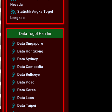
Nevada
Statistik Angka Togel
Lengkap
Data Togel Hari Ini
Data Singapore
Data Hongkong
Data Sydney
Data Cambodia
Data Bullseye
Data Pcso
Data Korea
Data Laos
Data Taipei