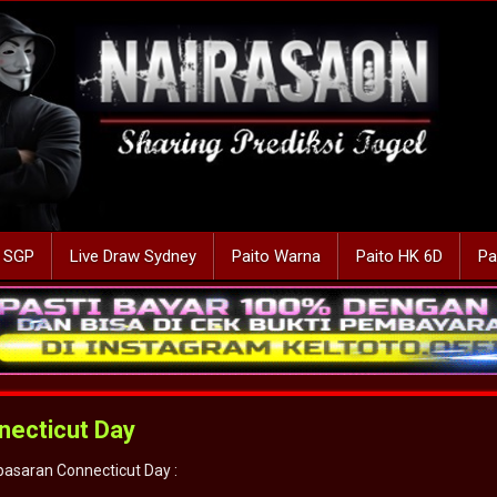
w SGP
Live Draw Sydney
Paito Warna
Paito HK 6D
Pa
necticut Day
 pasaran Connecticut Day :