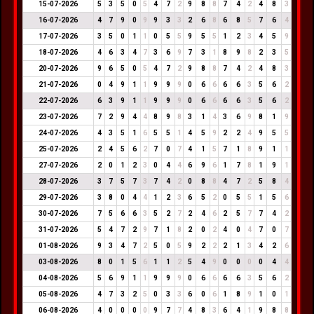
15-07-2026
5
3
5
0
5
4
7
2
9
8
8
7
4
2
4
8
3
16-07-2026
4
7
9
0
9
9
3
3
2
6
8
6
8
5
7
6
4
17-07-2026
3
5
0
1
1
0
5
5
9
5
5
1
2
3
4
5
9
18-07-2026
4
6
3
4
7
3
6
9
7
3
1
8
9
8
2
3
5
20-07-2026
9
6
5
0
5
4
7
2
9
8
8
7
4
2
4
8
3
21-07-2026
0
4
9
1
1
9
9
9
0
6
6
6
6
3
5
6
2
22-07-2026
6
3
9
1
1
9
9
9
0
6
6
6
6
3
5
6
2
23-07-2026
7
2
9
4
4
8
9
8
3
1
4
3
6
9
8
1
9
24-07-2026
4
3
5
1
6
5
5
1
4
5
9
2
2
4
9
5
5
25-07-2026
2
4
5
6
2
7
0
7
4
1
5
7
1
8
9
1
1
27-07-2026
2
0
1
2
3
0
4
4
6
9
6
1
7
8
1
9
1
28-07-2026
3
7
5
7
3
7
4
2
0
8
8
4
7
2
5
8
4
29-07-2026
3
8
0
4
4
1
2
3
6
5
2
0
5
5
1
5
6
30-07-2026
7
5
6
6
3
5
2
7
2
4
6
2
5
7
7
4
2
31-07-2026
5
4
7
2
9
7
1
8
2
0
2
4
0
4
7
0
7
01-08-2026
9
3
4
7
2
5
0
5
9
2
2
2
1
3
4
2
6
03-08-2026
8
0
1
5
6
1
1
2
5
4
9
0
0
0
0
4
4
04-08-2026
5
6
9
1
1
9
9
9
0
6
6
6
6
3
5
6
2
05-08-2026
4
7
3
2
5
0
3
3
6
0
6
1
8
9
1
0
1
06-08-2026
4
0
0
0
0
9
7
7
4
8
3
6
4
1
9
8
8