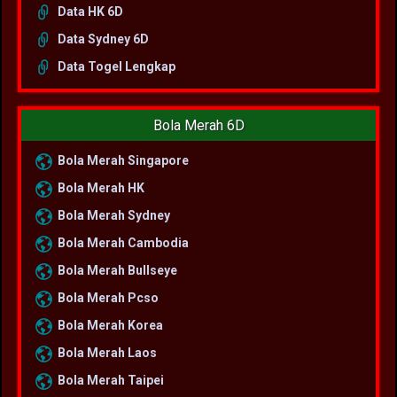
Data HK 6D
Data Sydney 6D
Data Togel Lengkap
Bola Merah 6D
Bola Merah Singapore
Bola Merah HK
Bola Merah Sydney
Bola Merah Cambodia
Bola Merah Bullseye
Bola Merah Pcso
Bola Merah Korea
Bola Merah Laos
Bola Merah Taipei