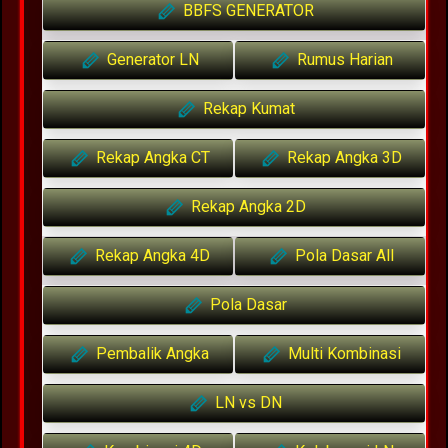
BBFS GENERATOR
Generator LN
Rumus Harian
Rekap Kumat
Rekap Angka CT
Rekap Angka 3D
Rekap Angka 2D
Rekap Angka 4D
Pola Dasar All
Pola Dasar
Pembalik Angka
Multi Kombinasi
LN vs DN