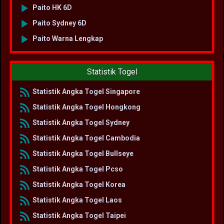
Paito HK 6D
Paito Sydney 6D
Paito Warna Lengkap
Statistik Togel
Statistik Angka Togel Singapore
Statistik Angka Togel Hongkong
Statistik Angka Togel Sydney
Statistik Angka Togel Cambodia
Statistik Angka Togel Bullseye
Statistik Angka Togel Pcso
Statistik Angka Togel Korea
Statistik Angka Togel Laos
Statistik Angka Togel Taipei