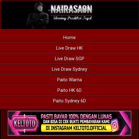
Home
Live Draw HK
Live Draw SGP
Live Draw Sydney
Paito Warna
Paito HK 6D
Paito Sydney 6D