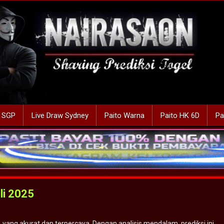
w SGP
Live Draw Sydney
Paito Warna
Paito HK 6D
Pa
li 2025
yang akurat dan terpercaya. Dengan analisis mendalam, prediksi ini