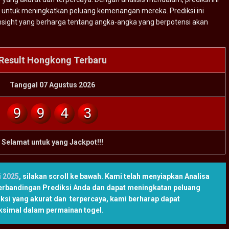
untuk meningkatkan peluang kemenangan mereka. Prediksi ini
insight yang berharga tentang angka-angka yang berpotensi akan
Result Hongkong Terbaru
Tanggal 07 Agustus 2026
9
9
4
3
Selamat untuk yang Jackpot!!!
i 2025
, silakan scroll ke bawah. Kami telah menyiapkan Analisa
rbandingan Prediksi Anda dan dapat meningkatan peluang
si yang akurat dan terpercaya, kami berharap dapat
simal dalam permainan togel.