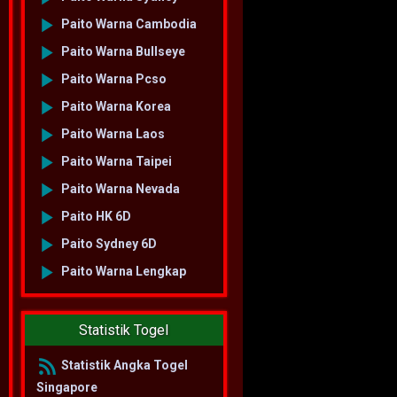
Paito Warna Cambodia
Paito Warna Bullseye
Paito Warna Pcso
Paito Warna Korea
Paito Warna Laos
Paito Warna Taipei
Paito Warna Nevada
Paito HK 6D
Paito Sydney 6D
Paito Warna Lengkap
Statistik Togel
Statistik Angka Togel
Singapore