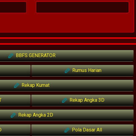
BBFS GENERATOR
Rumus Harian
Rekap Kumat
T
Rekap Angka 3D
Rekap Angka 2D
D
Pola Dasar All