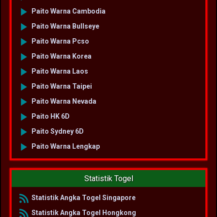
Paito Warna Cambodia
Paito Warna Bullseye
Paito Warna Pcso
Paito Warna Korea
Paito Warna Laos
Paito Warna Taipei
Paito Warna Nevada
Paito HK 6D
Paito Sydney 6D
Paito Warna Lengkap
Statistik Togel
Statistik Angka Togel Singapore
Statistik Angka Togel Hongkong