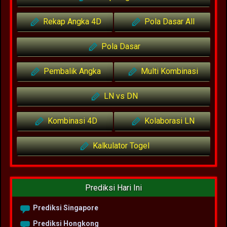
Rekap Angka 4D
Pola Dasar All
Pola Dasar
Pembalik Angka
Multi Kombinasi
LN vs DN
Kombinasi 4D
Kolaborasi LN
Kalkulator Togel
Prediksi Hari Ini
Prediksi Singapore
Prediksi Hongkong