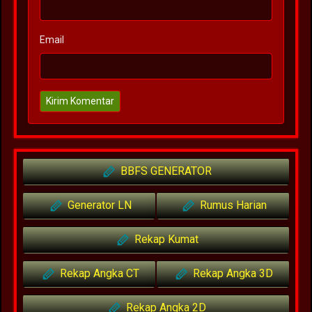
Email
Kirim Komentar
BBFS GENERATOR
Generator LN
Rumus Harian
Rekap Kumat
Rekap Angka CT
Rekap Angka 3D
Rekap Angka 2D