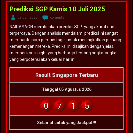
Prediksi SGP Kamis 10 Juli 2025
09 Juli 2025
Komentar
NAIRASAON
memberikan prediksi SGP yang akurat dan
terpercaya. Dengan analisis mendalam, prediksi ini sangat
membantu para pemain togel untuk meningkatkan peluang
kemenangan mereka. Prediksi ini disajikan dengan jelas,
memberikan insight yang berharga tentang angka-angka
yang berpotensi akan keluar hari ini.
Result Singapore Terbaru
Tanggal 05 Agustus 2026
0
7
1
5
Selamat untuk yang Jackpot!!!