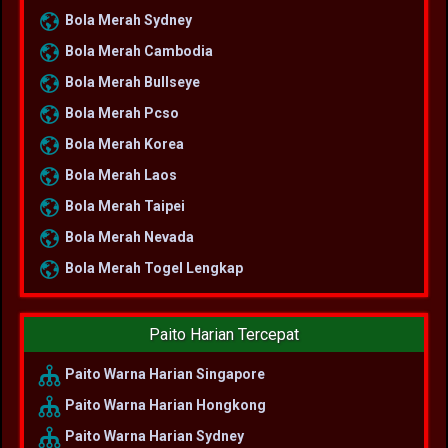
Bola Merah Sydney
Bola Merah Cambodia
Bola Merah Bullseye
Bola Merah Pcso
Bola Merah Korea
Bola Merah Laos
Bola Merah Taipei
Bola Merah Nevada
Bola Merah Togel Lengkap
Paito Harian Tercepat
Paito Warna Harian Singapore
Paito Warna Harian Hongkong
Paito Warna Harian Sydney