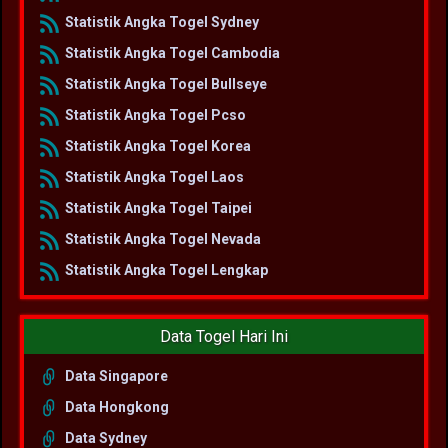
Statistik Angka Togel Sydney
Statistik Angka Togel Cambodia
Statistik Angka Togel Bullseye
Statistik Angka Togel Pcso
Statistik Angka Togel Korea
Statistik Angka Togel Laos
Statistik Angka Togel Taipei
Statistik Angka Togel Nevada
Statistik Angka Togel Lengkap
Data Togel Hari Ini
Data Singapore
Data Hongkong
Data Sydney