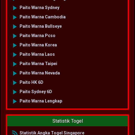
Paito Warna Sydney
Paito Warna Cambodia
Paito Warna Bullseye
Paito Warna Pcso
Paito Warna Korea
Paito Warna Laos
Paito Warna Taipei
Paito Warna Nevada
Paito HK 6D
Paito Sydney 6D
Paito Warna Lengkap
Statistik Togel
Statistik Angka Togel Singapore