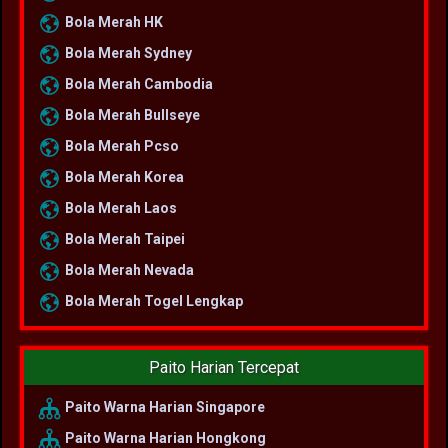
Bola Merah HK
Bola Merah Sydney
Bola Merah Cambodia
Bola Merah Bullseye
Bola Merah Pcso
Bola Merah Korea
Bola Merah Laos
Bola Merah Taipei
Bola Merah Nevada
Bola Merah Togel Lengkap
Paito Harian Tercepat
Paito Warna Harian Singapore
Paito Warna Harian Hongkong