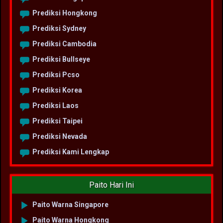
Prediksi Hongkong
Prediksi Sydney
Prediksi Cambodia
Prediksi Bullseye
Prediksi Pcso
Prediksi Korea
Prediksi Laos
Prediksi Taipei
Prediksi Nevada
Prediksi Kami Lengkap
Paito Hari Ini
Paito Warna Singapore
Paito Warna Hongkong