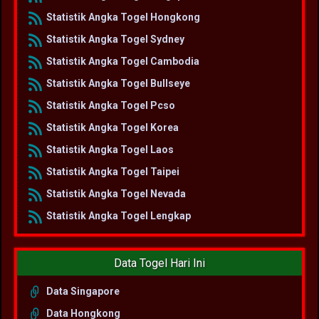
Statistik Angka Togel Hongkong
Statistik Angka Togel Sydney
Statistik Angka Togel Cambodia
Statistik Angka Togel Bullseye
Statistik Angka Togel Pcso
Statistik Angka Togel Korea
Statistik Angka Togel Laos
Statistik Angka Togel Taipei
Statistik Angka Togel Nevada
Statistik Angka Togel Lengkap
Data Togel Hari Ini
Data Singapore
Data Hongkong