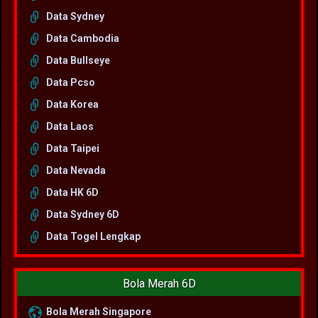
Data Sydney
Data Cambodia
Data Bullseye
Data Pcso
Data Korea
Data Laos
Data Taipei
Data Nevada
Data HK 6D
Data Sydney 6D
Data Togel Lengkap
Bola Merah 6D
Bola Merah Singapore