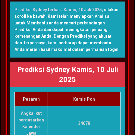
Prediksi Sydney terbaru Kamis, 10 Juli 2025
, silakan
scroll ke bawah. Kami telah menyiapkan Analisa
untuk Membantu anda mencari perbandingan
Prediksi Anda dan dapat meningkatan peluang
kemenangan Anda. Dengan Prediksi yang akurat
dan terpercaya, kami berharap dapat membantu
Anda meraih hasil maksimal dalam permainan togel.
Prediksi Sydney Kamis, 10 Juli
2025
Pasaran
Kamis Pon
Angka Ikut
berdasarkan
34678
Kalender
Jawa