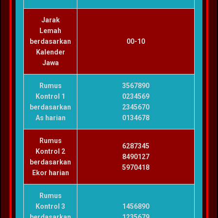
Jarak
Lemah
berdasarkan
00-10
Kalender
Jawa
Rumus
3567890
Kontrol 1
0234569
berdasarkan
2345670
As harian
0134678
Rumus
6287345
Kontrol 2
8490127
berdasarkan
5970418
Ekor harian
Rumus
Kontrol 3
1456890
berdasarkan
1235679