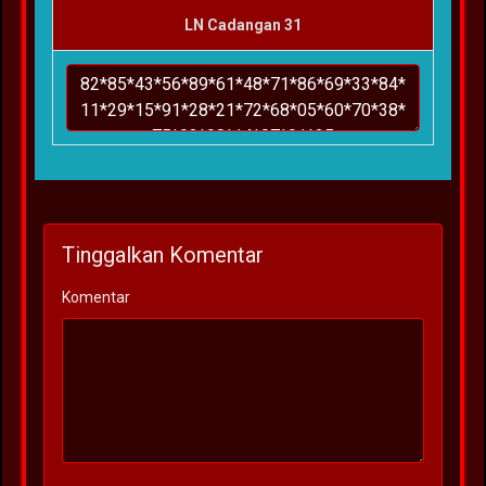
LN Cadangan 31
Tinggalkan Komentar
Komentar