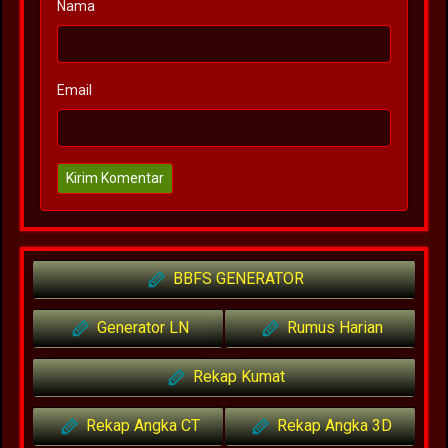
Nama
Email
Kirim Komentar
BBFS GENERATOR
Generator LN
Rumus Harian
Rekap Kumat
Rekap Angka CT
Rekap Angka 3D